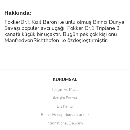
Hakkında
:
FokkerDr.I, Kızıl Baron ile ünlü olmuş Birinci Dünya
Savaşı popüler avcı uçağı. Fokker Dr.1 Triplane 3
kanatlı küçük bir uçaktır. Bugün pek çok kişi onu
ManfredvonRichthofen ile özdeşleştirmiştir.
Bu ürüne ilk yorumu siz yapın!
KURUMSAL
İletişim ve Maps
Yorum Yaz
İletişim Formu
Biz Kimiz?
Banka Hesap Numaralarımız
International Delivery