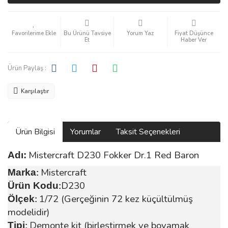
Bu Ürünü Tavsiye
Yorum Yaz
Fiyat Düşünce
Et
Haber Ver
Ürün Paylaş :
Karşılaştır
Ürün Bilgisi
Yorumlar
Taksit Seçenekleri
Mistercraft D230 Fokker Dr.1 Red Baron
Adı:
Mistercraft
Marka
:
D230
Ürün Kodu
:
1/72 (Gerçeğinin 72 kez küçültülmüş
Ölçek
:
modelidir)
Demonte kit (birleştirmek ve boyamak
Tipi
: