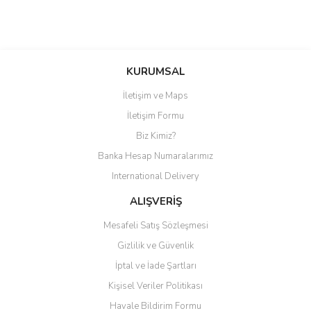
Bu ürüne ilk yorumu siz yapın!
KURUMSAL
İletişim ve Maps
Yorum Yaz
İletişim Formu
Biz Kimiz?
Banka Hesap Numaralarımız
International Delivery
ALIŞVERİŞ
Mesafeli Satış Sözleşmesi
Gizlilik ve Güvenlik
İptal ve İade Şartları
Kişisel Veriler Politikası
Havale Bildirim Formu