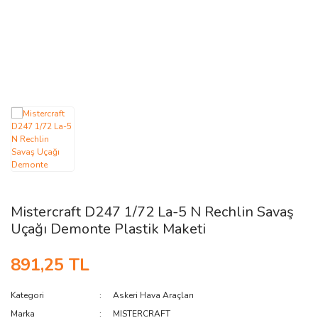
AĞAÇ ve ÇALILAR
YÜZEY KAPLAMA MALZEMELERİ
ELEKTRONİK EKİPMAN ve YEDEK
PARÇALAR
TEKNİK KİTAP ve KATALOGLAR
Mistercraft D247 1/72 La-5 N Rechlin Savaş
Uçağı Demonte Plastik Maketi
891,25 TL
Kategori
Askeri Hava Araçları
Marka
MISTERCRAFT