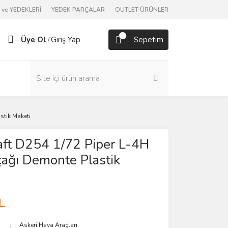
ve YEDEKLERİ
YEDEK PARÇALAR
OUTLET ÜRÜNLER
Üye Ol
Giriş Yap
Sepetim
/
stik Maketi
aft D254 1/72 Piper L-4H
ağı Demonte Plastik
L
Askeri Hava Araçları