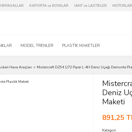
e KİMYASALLAR
KAPORTA ve BOYALAR
JANT ve LASTİKLER
MOTORLAR 
NKLAR
MODEL TRENLER
PLASTİK MAKETLER
skeri Hava Araçları
Mistercraft D254 1/72 Piper L-4H Deniz Uçağı Demonte Pla
Mistercr
Deniz Uç
Maketi
891,25 T
Kategori