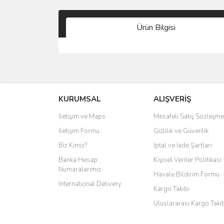
Ürün Bilgisi
KURUMSAL
ALIŞVERİŞ
İletişim ve Maps
Mesafeli Satış Sözleşme
İletişim Formu
Gizlilik ve Güvenlik
Biz Kimiz?
İptal ve İade Şartları
Banka Hesap
Kişisel Veriler Politikası
Numaralarımız
Havale Bildirim Formu
International Delivery
Kargo Takibi
Uluslararası Kargo Taki