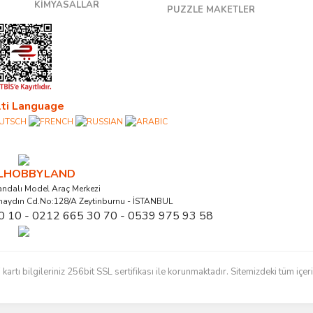
KİMYASALLAR
PUZZLE MAKETLER
ti Language
ALHOBBYLAND
ndalı Model Araç Merkezi
naydın Cd.No:128/A Zeytinburnu - İSTANBUL
0 10 - 0212 665 30 70 - 0539 975 93 58
ı bilgileriniz 256bit SSL sertifikası ile korunmaktadır. Sitemizdeki tüm içerikl