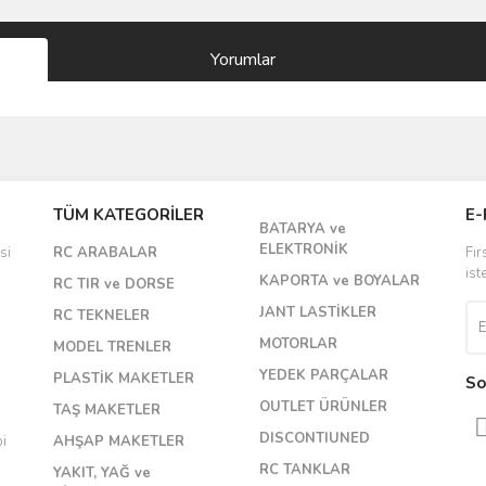
Yorumlar
Bu ürüne ilk yorumu siz yapın!
TÜM KATEGORİLER
E-
BATARYA ve
Yorum Yaz
ELEKTRONİK
si
RC ARABALAR
Fır
ist
KAPORTA ve BOYALAR
RC TIR ve DORSE
JANT LASTİKLER
RC TEKNELER
MOTORLAR
MODEL TRENLER
YEDEK PARÇALAR
PLASTİK MAKETLER
So
OUTLET ÜRÜNLER
TAŞ MAKETLER
DISCONTIUNED
bi
AHŞAP MAKETLER
RC TANKLAR
YAKIT, YAĞ ve