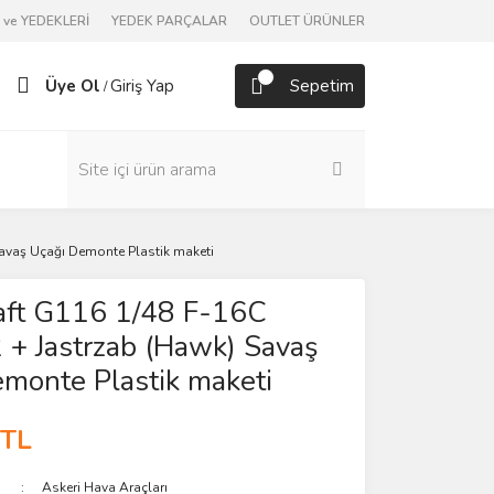
ve YEDEKLERİ
YEDEK PARÇALAR
OUTLET ÜRÜNLER
Üye Ol
Giriş Yap
Sepetim
/
Savaş Uçağı Demonte Plastik maketi
raft G116 1/48 F-16C
 + Jastrzab (Hawk) Savaş
monte Plastik maketi
 TL
Askeri Hava Araçları