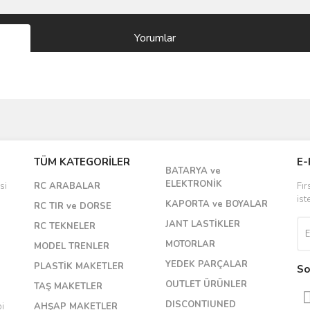
Yorumlar
Bu ürüne ilk yorumu siz yapın!
TÜM KATEGORİLER
E-
BATARYA ve
Yorum Yaz
ELEKTRONİK
si
RC ARABALAR
Fır
ist
KAPORTA ve BOYALAR
RC TIR ve DORSE
JANT LASTİKLER
RC TEKNELER
MOTORLAR
MODEL TRENLER
YEDEK PARÇALAR
PLASTİK MAKETLER
So
OUTLET ÜRÜNLER
TAŞ MAKETLER
DISCONTIUNED
bi
AHŞAP MAKETLER