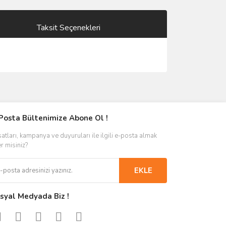
Taksit Seçenekleri
Posta Bültenimize Abone Ol !
satları, kampanya ve duyuruları ile ilgili e-posta almak
er misiniz?
EKLE
syal Medyada Biz !