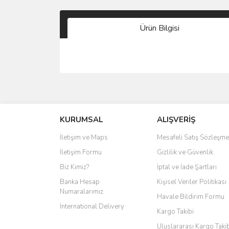
Ürün Bilgisi
KURUMSAL
ALIŞVERİŞ
İletişim ve Maps
Mesafeli Satış Sözleşme
İletişim Formu
Gizlilik ve Güvenlik
Biz Kimiz?
İptal ve İade Şartları
Banka Hesap
Kişisel Veriler Politikası
Numaralarımız
Havale Bildirim Formu
International Delivery
Kargo Takibi
Uluslararası Kargo Taki