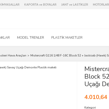
e KİMYASALLAR
KAPORTA ve BOYALAR
JANT ve LASTİKLER
MOTORLAR 
NKLAR
MODEL TRENLER
PLASTİK MAKETLER
skeri Hava Araçları
Mistercraft G116 1/48 F-16C Block 52 + Jastrzab (Hawk) 
Misterc
Block 52
Uçağı De
4.010,64
Kategori