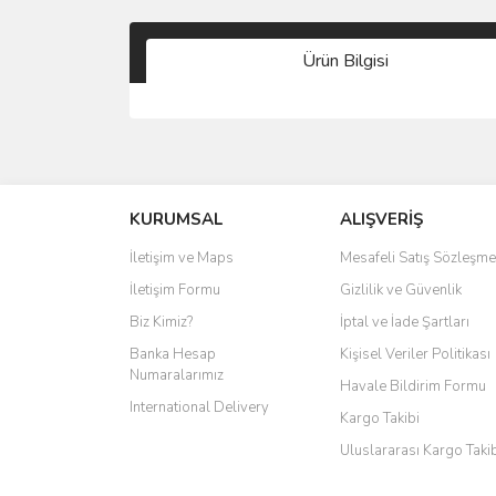
Ürün Bilgisi
KURUMSAL
ALIŞVERİŞ
İletişim ve Maps
Mesafeli Satış Sözleşme
İletişim Formu
Gizlilik ve Güvenlik
Biz Kimiz?
İptal ve İade Şartları
Banka Hesap
Kişisel Veriler Politikası
Numaralarımız
Havale Bildirim Formu
International Delivery
Kargo Takibi
Uluslararası Kargo Taki