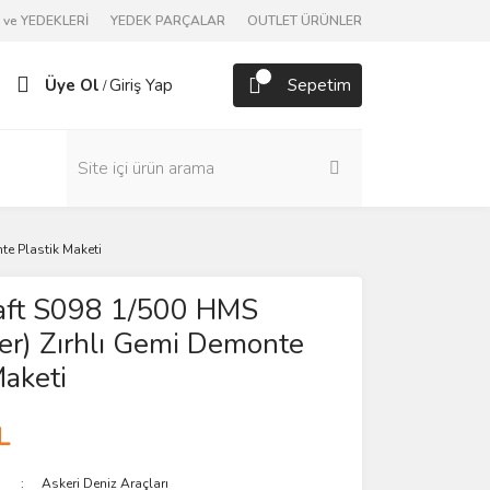
ve YEDEKLERİ
YEDEK PARÇALAR
OUTLET ÜRÜNLER
Üye Ol
Giriş Yap
Sepetim
/
te Plastik Maketi
raft S098 1/500 HMS
er) Zırhlı Gemi Demonte
Maketi
L
Askeri Deniz Araçları