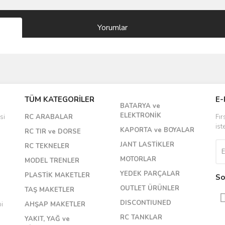
Yorumlar
Bu ürüne ilk yorumu siz yapın!
TÜM KATEGORİLER
E-
BATARYA ve
Yorum Yaz
ELEKTRONİK
si
RC ARABALAR
Fır
ist
KAPORTA ve BOYALAR
RC TIR ve DORSE
JANT LASTİKLER
RC TEKNELER
MOTORLAR
MODEL TRENLER
YEDEK PARÇALAR
PLASTİK MAKETLER
So
OUTLET ÜRÜNLER
TAŞ MAKETLER
DISCONTIUNED
bi
AHŞAP MAKETLER
RC TANKLAR
YAKIT, YAĞ ve