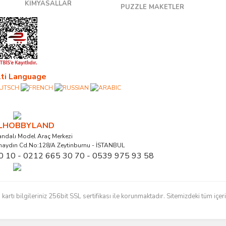
KİMYASALLAR
PUZZLE MAKETLER
ti Language
ALHOBBYLAND
ndalı Model Araç Merkezi
naydın Cd.No:128/A Zeytinburnu - İSTANBUL
0 10 - 0212 665 30 70 - 0539 975 93 58
ı bilgileriniz 256bit SSL sertifikası ile korunmaktadır. Sitemizdeki tüm içerikl