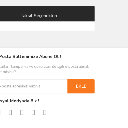
Taksit Seçenekleri
Posta Bültenimize Abone Ol !
satları, kampanya ve duyuruları ile ilgili e-posta almak
er misiniz?
EKLE
syal Medyada Biz !