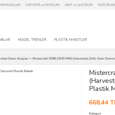
e KİMYASALLAR
KAPORTA ve BOYALAR
JANT ve LASTİKLER
MOTORLAR 
NKLAR
MODEL TRENLER
PLASTİK MAKETLER
skeri Deniz Araçları
Mistercraft S098 1/500 HMS (Harvester) Zırhlı Gemi Demon
Misterc
(Harvest
Plastik 
668,44 T
Kategori