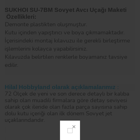
SUKHOI SU-7BM Sovyet Avcı Uçağı Maketi
Özellikleri:
Demonte plastikten oluşmuştur.
Kutu içinden yapıştırıcı ve boya çıkmamaktadır.
İçerisindeki montaj kılavuzu ile gerekli birleştirme
işlemlerini kolayca yapabilirsiniz.
Kılavuzda belirtilen renklerle boyamanız tavsiye
edilir.
Hilal Hobbyland olarak açıklamalarımız
:
72 Ölçek de yeni ve son derece detaylı bir kalıba
sahip olan muadili firmalara göre detay seviyesi
olarak çok ileride olan fazla parça sayısına sahip
dolu kutu içeriği olan ilk dönem Sovyet jet
uçaklarındandır.