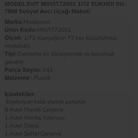
MODELSVIT MSVIT72001 1/72 SUKHOI SU-
7BM Sovyet Avcı Uçağı Maketi
Modevsvıt
Marka
:
MSVIT72001
Ürün Kodu
:
1/72 (Gerçeğinin 72 kez küçültülmüş
Ölçek
:
modelidir)
Demonte kit (birleştirmek ve boyamak
Tipi
:
gerekir)
143
Parça Sayısı
:
Plastik
Malzeme
:
İçindekiler
:
Enjeksiyon kalıp plastik parçalar
8 Adet Plastik Çerçeve
1 Adet Montaj Kılavuzu
1 Adet Dekal
1 Adet Şeffaf Çerçeve