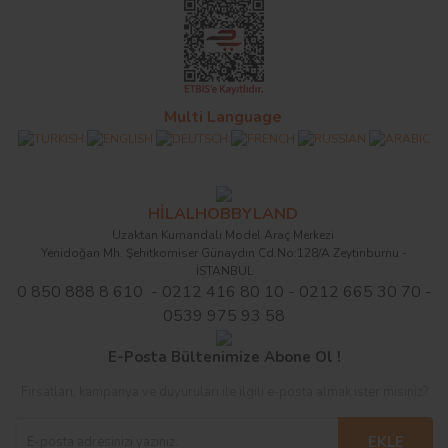
Multi Language
HİLALHOBBYLAND
Uzaktan Kumandalı Model Araç Merkezi
Yenidoğan Mh. Şehitkomiser Günaydın Cd.No:128/A Zeytinburnu -
İSTANBUL
0 850 888 8 610 - 0212 416 80 10 - 0212 665 30 70 -
0539 975 93 58
E-Posta Bültenimize Abone Ol !
Fırsatları, kampanya ve duyuruları ile ilgili e-posta almak ister misiniz?
EKLE