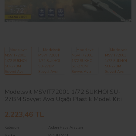
AĞAÇ ve ÇALILAR
YÜZEY KAPLAMA MALZEMELERİ
ELEKTRONİK EKİPMAN ve YEDEK
PARÇALAR
TEKNİK KİTAP ve KATALOGLAR
Modelsvit MSVIT72001 1/72 SUKHOI SU-
27BM Sovyet Avcı Uçağı Plastik Model Kiti
2.223,46 TL
Kategori
Askeri Hava Araçları
Marka
MODELSVIT