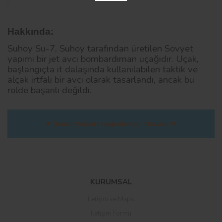
Hakkında:
Suhoy Su-7, Suhoy tarafından üretilen Sovyet
yapımı bir jet avcı bombardıman uçağıdır. Uçak,
başlangıçta it dalaşında kullanılabilen taktik ve
alçak irtfalı bir avcı olarak tasarlandı, ancak bu
rolde başarılı değildi.
☛ Ürünün Detaylı Fotoğrafları İçin Tıklayınız ☚
Bu ürüne ilk yorumu siz yapın!
KURUMSAL
İletişim ve Maps
Yorum Yaz
İletişim Formu