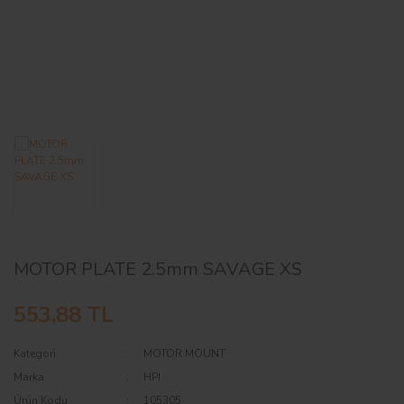
AĞAÇ ve ÇALILAR
YÜZEY KAPLAMA MALZEMELERİ
ELEKTRONİK EKİPMAN ve YEDEK
PARÇALAR
TEKNİK KİTAP ve KATALOGLAR
MOTOR PLATE 2.5mm SAVAGE XS
553,88 TL
Kategori
MOTOR MOUNT
Marka
HPI
Ürün Kodu
105305