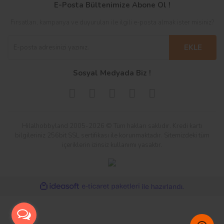
E-Posta Bültenimize Abone Ol !
Fırsatları, kampanya ve duyuruları ile ilgili e-posta almak ister misiniz?
EKLE
Sosyal Medyada Biz !
Hilalhobbyland 2005-2026 © Tüm hakları saklıdır. Kredi kartı
bilgileriniz 256bit SSL sertifikası ile korunmaktadır. Sitemizdeki tüm
içeriklerin izinsiz kullanımı yasaktır.
ile
ideasoft
e-
hazırlandı.
ticaret
paketleri