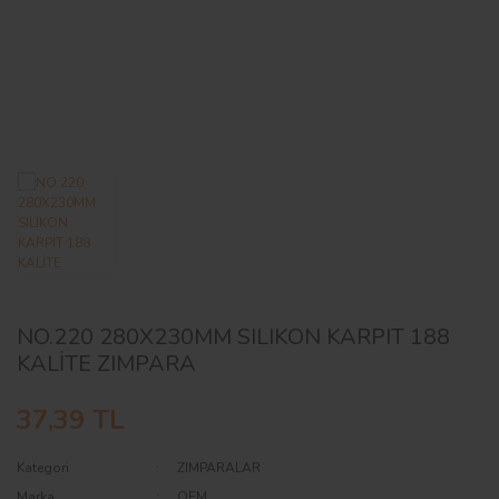
AĞAÇ ve ÇALILAR
YÜZEY KAPLAMA MALZEMELERİ
ELEKTRONİK EKİPMAN ve YEDEK
PARÇALAR
TEKNİK KİTAP ve KATALOGLAR
NO.220 280X230MM SILIKON KARPIT 188
KALİTE ZIMPARA
37,39 TL
Kategori
ZIMPARALAR
Marka
OEM