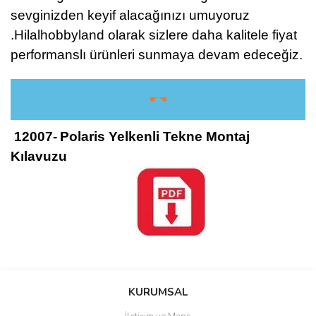
sevginizden keyif alacağınızı umuyoruz
.Hilalhobbyland olarak sizlere daha kalitele fiyat
performanslı ürünleri sunmaya devam edeceğiz.
☛ ☚
12007-
Polaris Yelkenli Tekne Montaj
Kılavuzu
Bu ürüne ilk yorumu siz yapın!
KURUMSAL