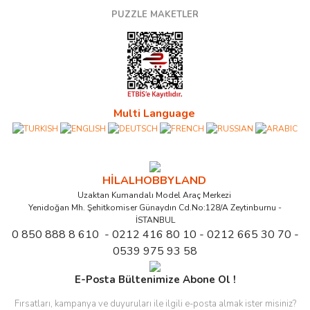
PUZZLE MAKETLER
Multi Language
HİLALHOBBYLAND
Uzaktan Kumandalı Model Araç Merkezi
Yenidoğan Mh. Şehitkomiser Günaydın Cd.No:128/A Zeytinburnu -
İSTANBUL
0 850 888 8 610 - 0212 416 80 10 - 0212 665 30 70 -
0539 975 93 58
E-Posta Bültenimize Abone Ol !
Fırsatları, kampanya ve duyuruları ile ilgili e-posta almak ister misiniz?