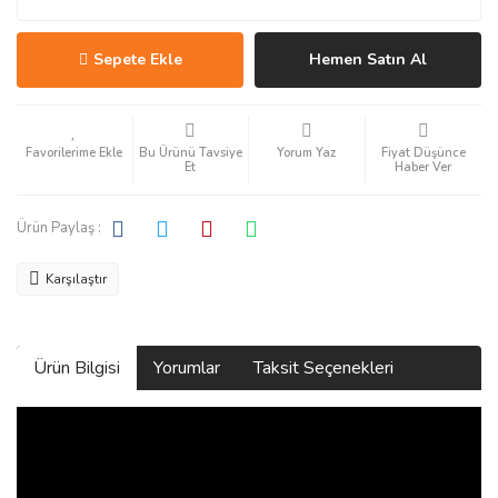
Sepete Ekle
Hemen Satın Al
Bu Ürünü Tavsiye
Yorum Yaz
Fiyat Düşünce
Et
Haber Ver
Ürün Paylaş :
Karşılaştır
Ürün Bilgisi
Yorumlar
Taksit Seçenekleri