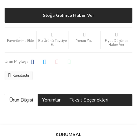
Stoğa Gelince Haber Ver
Bu Ürünü Tavsiye
Yorum Yaz
Fiyat Düşünce
Et
Haber Ver
Ürün Paylaş :
Karşılaştır
Ürün Bilgisi
Yorumlar
Taksit Seçenekleri
Bu ürüne ilk yorumu siz yapın!
KURUMSAL