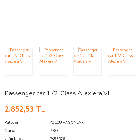
AĞAÇ ve ÇALILAR
YÜZEY KAPLAMA MALZEMELERİ
ELEKTRONİK EKİPMAN ve YEDEK
PARÇALAR
TEKNİK KİTAP ve KATALOGLAR
Passenger car 1./2. Class Alex era VI
2.852,53 TL
Kategori
YOLCU VAGONLARI
Marka
PİKO
Ürün Kodu
PK58676