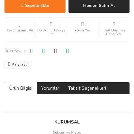
Sepete Ekle
Hemen Satın Al
Bu Ürünü Tavsiye
Yorum Yaz
Fiyat Düşünce
Et
Haber Ver
Ürün Paylaş :
Karşılaştır
Ürün Bilgisi
Yorumlar
Taksit Seçenekleri
Bu ürüne ilk yorumu siz yapın!
KURUMSAL
İletişim ve Maps