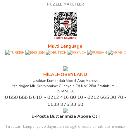
PUZZLE MAKETLER
Multi Language
HİLALHOBBYLAND
Uzaktan Kumandalı Model Araç Merkezi
Yenidoğan Mh. Şehitkomiser Günaydın Cd.No:128/A Zeytinburnu -
İSTANBUL
0 850 888 8 610 - 0212 416 80 10 - 0212 665 30 70 -
0539 975 93 58
E-Posta Bültenimize Abone Ol !
Fırsatları, kampanya ve duyuruları ile ilgili e-posta almak ister misiniz?