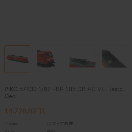
AĞAÇ ve ÇALILAR
YÜZEY KAPLAMA MALZEMELERİ
ELEKTRONİK EKİPMAN ve YEDEK
PARÇALAR
TEKNİK KİTAP ve KATALOGLAR
PİKO 57839 1/87 ~BR 185 DB AG VI + lastg.
Dec.
14.728,82 TL
Kategori
LOKOMOTİFLER
Marka
PİKO