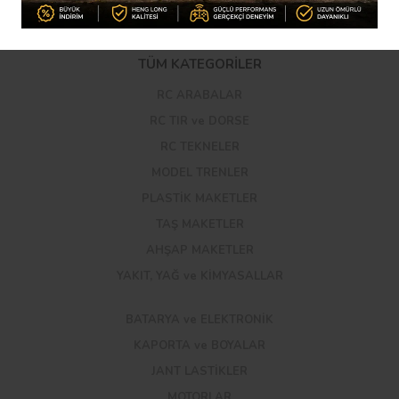
Kargo Takibi
Uluslararası Kargo Takibi
TÜM KATEGORİLER
RC ARABALAR
RC TIR ve DORSE
RC TEKNELER
MODEL TRENLER
PLASTİK MAKETLER
TAŞ MAKETLER
AHŞAP MAKETLER
YAKIT, YAĞ ve KİMYASALLAR
BATARYA ve ELEKTRONİK
KAPORTA ve BOYALAR
JANT LASTİKLER
MOTORLAR