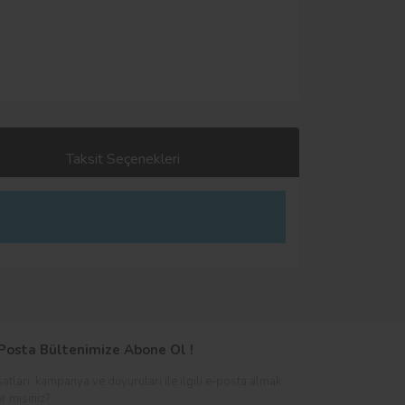
Taksit Seçenekleri
Posta Bültenimize Abone Ol !
satları, kampanya ve duyuruları ile ilgili e-posta almak
er misiniz?