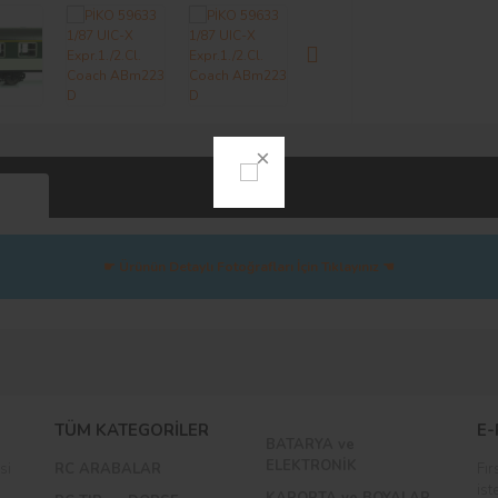
Yorumlar
☛ Ürünün Detaylı Fotoğrafları İçin Tıklayınız ☚
Bu ürüne ilk yorumu siz yapın!
TÜM KATEGORİLER
E-
BATARYA ve
Yorum Yaz
ELEKTRONİK
si
RC ARABALAR
Fır
ist
KAPORTA ve BOYALAR