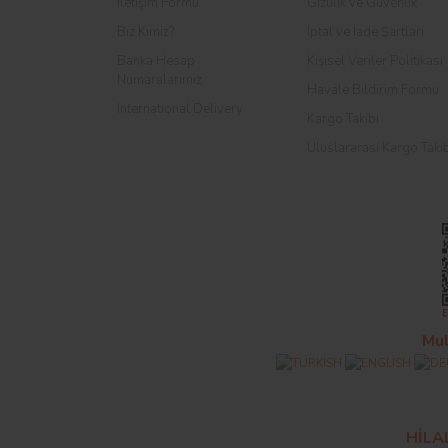
İletişim Formu
Gizlilik ve Güvenlik
Biz Kimiz?
İptal ve İade Şartları
Banka Hesap
Kişisel Veriler Politikası
Numaralarımız
Havale Bildirim Formu
International Delivery
Kargo Takibi
Uluslararası Kargo Taki
Mul
HİL