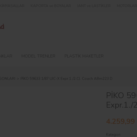
e KİMYASALLAR
KAPORTA ve BOYALAR
JANT ve LASTİKLER
MOTORLAR 
NKLAR
MODEL TRENLER
PLASTİK MAKETLER
GONLARI
PİKO 59633 1/87 UIC-X Expr.1./2.Cl. Coach ABm223 D
PİKO 59
Expr.1.
4.259,99
Kategori