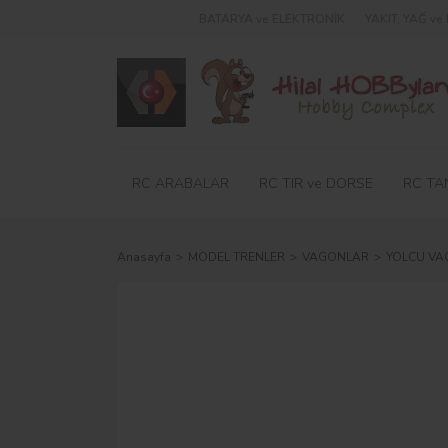
BATARYA ve ELEKTRONİK
YAKIT, YAĞ v
RC ARABALAR
RC TIR ve DORSE
RC TA
Anasayfa
MODEL TRENLER
VAGONLAR
YOLCU VA