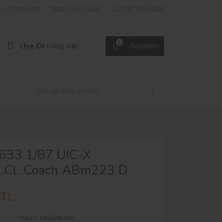
ve YEDEKLERİ
YEDEK PARÇALAR
OUTLET ÜRÜNLER
0
Üye Ol
Giriş Yap
Sepetim
/
633 1/87 UIC-X
/2.Cl. Coach ABm223 D
 TL
YOLCU VAGONLARI