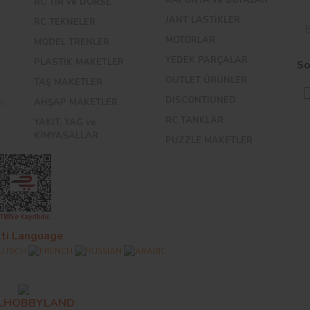
RC TIR ve DORSE
JANT LASTİKLER
RC TEKNELER
MOTORLAR
MODEL TRENLER
YEDEK PARÇALAR
PLASTİK MAKETLER
So
OUTLET ÜRÜNLER
TAŞ MAKETLER
DISCONTIUNED
bi
AHŞAP MAKETLER
RC TANKLAR
YAKIT, YAĞ ve
KİMYASALLAR
PUZZLE MAKETLER
ti Language
ALHOBBYLAND