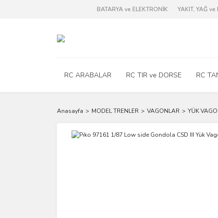
BATARYA ve ELEKTRONİK
YAKIT, YAĞ v
RC ARABALAR
RC TIR ve DORSE
RC TA
Anasayfa
MODEL TRENLER
VAGONLAR
YÜK VAGO