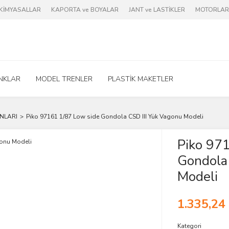
e KİMYASALLAR
KAPORTA ve BOYALAR
JANT ve LASTİKLER
MOTORLAR 
NKLAR
MODEL TRENLER
PLASTİK MAKETLER
NLARI
Piko 97161 1/87 Low side Gondola CSD III Yük Vagonu Modeli
Piko 97
Gondola 
Modeli
1.335,24
Kategori