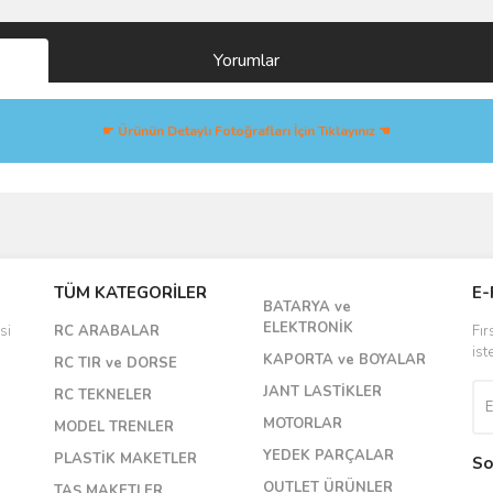
Yorumlar
☛ Ürünün Detaylı Fotoğrafları İçin Tıklayınız ☚
Bu ürüne ilk yorumu siz yapın!
TÜM KATEGORİLER
E-
BATARYA ve
Yorum Yaz
ELEKTRONİK
si
RC ARABALAR
Fır
ist
KAPORTA ve BOYALAR
RC TIR ve DORSE
JANT LASTİKLER
RC TEKNELER
MOTORLAR
MODEL TRENLER
YEDEK PARÇALAR
PLASTİK MAKETLER
So
OUTLET ÜRÜNLER
TAŞ MAKETLER