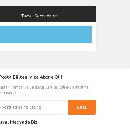
Taksit Seçenekleri
Posta Bültenimize Abone Ol !
satları, kampanya ve duyuruları ile ilgili e-posta almak
er misiniz?
EKLE
syal Medyada Biz !