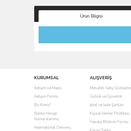
Ürün Bilgisi
KURUMSAL
ALIŞVERİŞ
İletişim ve Maps
Mesafeli Satış Sözleşme
İletişim Formu
Gizlilik ve Güvenlik
Biz Kimiz?
İptal ve İade Şartları
Banka Hesap
Kişisel Veriler Politikası
Numaralarımız
Havale Bildirim Formu
International Delivery
Kargo Takibi