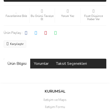
Bu Ürünü Tavsiye
Yorum Yaz
Fiyat Düşünce
Et
Haber Ver
Ürün Paylaş :
Karşılaştır
Ürün Bilgisi
Yorumlar
Taksit Seçenekleri
Bu ürüne ilk yorumu siz yapın!
KURUMSAL
İletişim ve Maps
Yorum Yaz
İletişim Formu