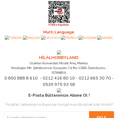
Multi Language
HİLALHOBBYLAND
Uzaktan Kumandalı Model Araç Merkezi
Yenidoğan Mh. Şehitkomiser Günaydın Cd.No:128/A Zeytinburnu -
İSTANBUL
0 850 888 8 610 - 0212 416 80 10 - 0212 665 30 70 -
0539 975 93 58
E-Posta Bültenimize Abone Ol !
Fırsatları, kampanya ve duyuruları ile ilgili e-posta almak ister misiniz?
EKLE