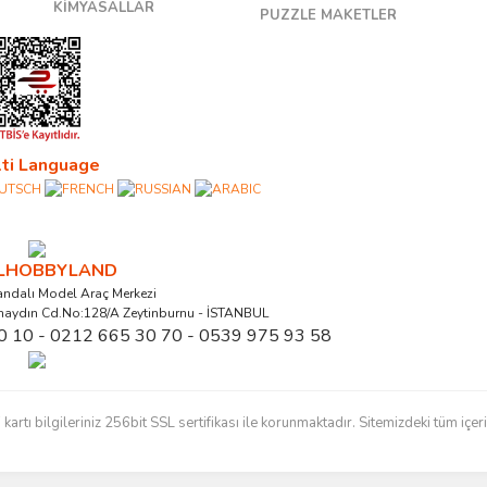
KİMYASALLAR
PUZZLE MAKETLER
ti Language
ALHOBBYLAND
ndalı Model Araç Merkezi
naydın Cd.No:128/A Zeytinburnu - İSTANBUL
0 10 - 0212 665 30 70 - 0539 975 93 58
ı bilgileriniz 256bit SSL sertifikası ile korunmaktadır. Sitemizdeki tüm içerikl