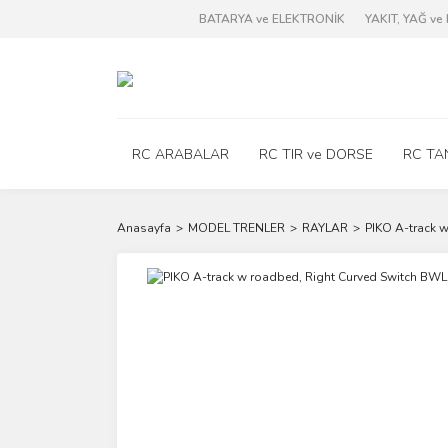
BATARYA ve ELEKTRONİK
YAKIT, YAĞ v
RC ARABALAR
RC TIR ve DORSE
RC TA
Anasayfa
MODEL TRENLER
RAYLAR
PIKO A-track 