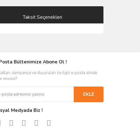
Taksit Seçenekleri
Posta Bültenimize Abone Ol !
satları, kampanya ve duyuruları ile ilgili e-posta almak
er misiniz?
EKLE
syal Medyada Biz !