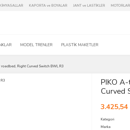
e KİMYASALLAR
KAPORTA ve BOYALAR
JANT ve LASTİKLER
MOTORLAR 
NKLAR
MODEL TRENLER
PLASTİK MAKETLER
w roadbed, Right Curved Switch BWL R3
PIKO A-t
Curved 
3.425,54
Kategori
Marka