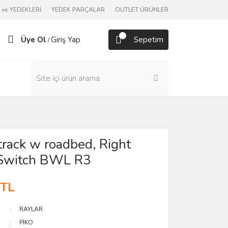
ve YEDEKLERİ
YEDEK PARÇALAR
OUTLET ÜRÜNLER
Üye Ol
Giriş Yap
Sepetim
/
rack w roadbed, Right
Switch BWL R3
 TL
RAYLAR
PİKO