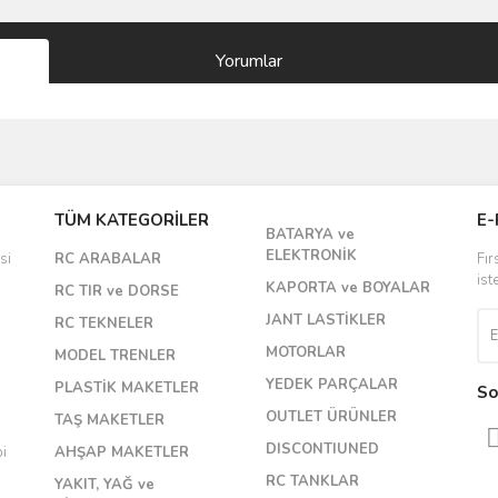
Yorumlar
Bu ürüne ilk yorumu siz yapın!
TÜM KATEGORİLER
E-
BATARYA ve
Yorum Yaz
ELEKTRONİK
si
RC ARABALAR
Fır
ist
KAPORTA ve BOYALAR
RC TIR ve DORSE
JANT LASTİKLER
RC TEKNELER
MOTORLAR
MODEL TRENLER
YEDEK PARÇALAR
PLASTİK MAKETLER
So
OUTLET ÜRÜNLER
TAŞ MAKETLER
DISCONTIUNED
bi
AHŞAP MAKETLER
RC TANKLAR
YAKIT, YAĞ ve