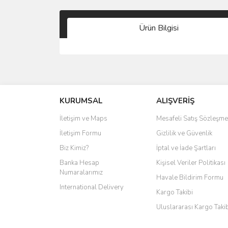
Ürün Bilgisi
KURUMSAL
ALIŞVERİŞ
İletişim ve Maps
Mesafeli Satış Sözleşme
İletişim Formu
Gizlilik ve Güvenlik
Biz Kimiz?
İptal ve İade Şartları
Banka Hesap
Kişisel Veriler Politikası
Numaralarımız
Havale Bildirim Formu
International Delivery
Kargo Takibi
Uluslararası Kargo Taki