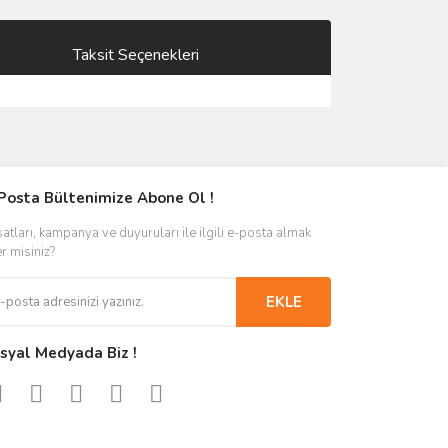
Taksit Seçenekleri
Posta Bültenimize Abone Ol !
satları, kampanya ve duyuruları ile ilgili e-posta almak
er misiniz?
EKLE
syal Medyada Biz !