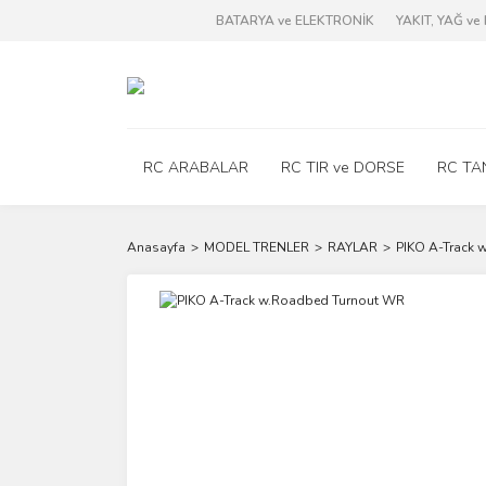
BATARYA ve ELEKTRONİK
YAKIT, YAĞ v
RC ARABALAR
RC TIR ve DORSE
RC TA
Anasayfa
MODEL TRENLER
RAYLAR
PIKO A-Track 