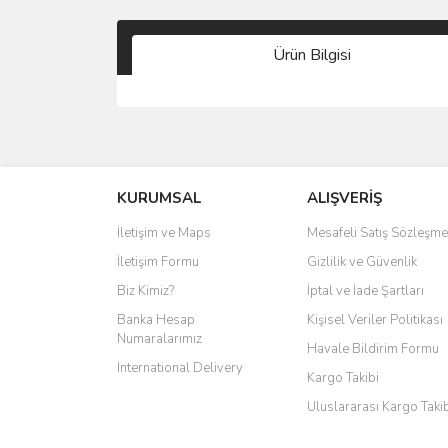
Ürün Bilgisi
KURUMSAL
ALIŞVERİŞ
İletişim ve Maps
Mesafeli Satış Sözleşme
İletişim Formu
Gizlilik ve Güvenlik
Biz Kimiz?
İptal ve İade Şartları
Banka Hesap
Kişisel Veriler Politikası
Numaralarımız
Havale Bildirim Formu
International Delivery
Kargo Takibi
Uluslararası Kargo Taki