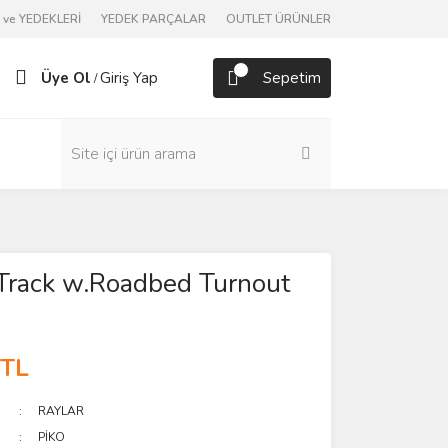
ve YEDEKLERİ
YEDEK PARÇALAR
OUTLET ÜRÜNLER
Üye Ol
Giriş Yap
Sepetim
/
Track w.Roadbed Turnout
 TL
RAYLAR
PİKO