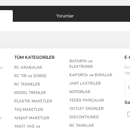
Yorumlar
Bu ürüne ilk yorumu siz yapın!
TÜM KATEGORİLER
E-
BATARYA ve
Yorum Yaz
ELEKTRONİK
si
RC ARABALAR
Fır
ist
KAPORTA ve BOYALAR
RC TIR ve DORSE
JANT LASTİKLER
RC TEKNELER
MOTORLAR
MODEL TRENLER
YEDEK PARÇALAR
PLASTİK MAKETLER
So
OUTLET ÜRÜNLER
TAŞ MAKETLER
DISCONTIUNED
bi
AHŞAP MAKETLER
RC TANKLAR
YAKIT, YAĞ ve