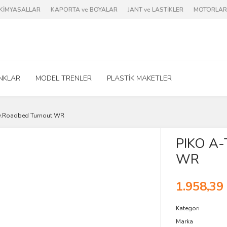
e KİMYASALLAR
KAPORTA ve BOYALAR
JANT ve LASTİKLER
MOTORLAR 
NKLAR
MODEL TRENLER
PLASTİK MAKETLER
w.Roadbed Turnout WR
PIKO A-
WR
1.958,39
Kategori
Marka