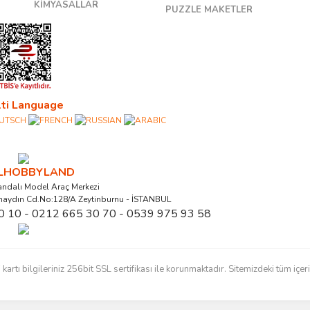
KİMYASALLAR
PUZZLE MAKETLER
ti Language
ALHOBBYLAND
ndalı Model Araç Merkezi
naydın Cd.No:128/A Zeytinburnu - İSTANBUL
0 10 - 0212 665 30 70 - 0539 975 93 58
ı bilgileriniz 256bit SSL sertifikası ile korunmaktadır. Sitemizdeki tüm içerikl