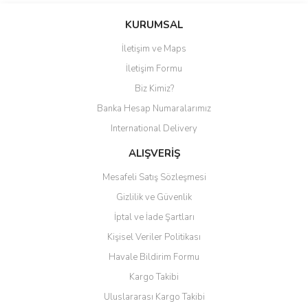
Bu ürüne ilk yorumu siz yapın!
KURUMSAL
İletişim ve Maps
Yorum Yaz
İletişim Formu
Biz Kimiz?
Banka Hesap Numaralarımız
International Delivery
ALIŞVERİŞ
Mesafeli Satış Sözleşmesi
Gizlilik ve Güvenlik
İptal ve İade Şartları
Kişisel Veriler Politikası
Havale Bildirim Formu
Kargo Takibi
Uluslararası Kargo Takibi