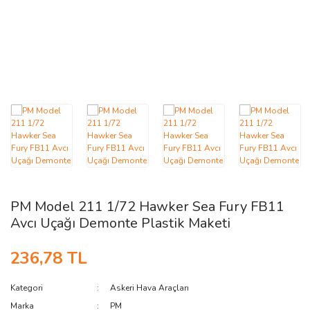
AĞAÇ ve ÇALILAR
YÜZEY KAPLAMA MALZEMELERİ
ELEKTRONİK EKİPMAN ve YEDEK
PARÇALAR
TEKNİK KİTAP ve KATALOGLAR
PM Model 211 1/72 Hawker Sea Fury FB11
Avcı Uçağı Demonte Plastik Maketi
236,78 TL
Kategori
Askeri Hava Araçları
Marka
PM