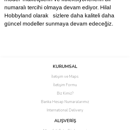
numaralı tercihi olmaya devam ediyor. Hilal
Hobbyland olarak sizlere daha kaliteli daha
güncel modeller sunmaya devam edeceğiz.
Bu ürüne ilk yorumu siz yapın!
KURUMSAL
İletişim ve Maps
Yorum Yaz
İletişim Formu
Biz Kimiz?
Banka Hesap Numaralarımız
International Delivery
ALIŞVERİŞ