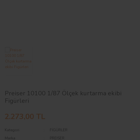
AĞAÇ ve ÇALILAR
YÜZEY KAPLAMA MALZEMELERİ
ELEKTRONİK EKİPMAN ve YEDEK
PARÇALAR
TEKNİK KİTAP ve KATALOGLAR
Preiser 10100 1/87 Ölçek kurtarma ekibi
Figürleri
2.273,00 TL
Kategori
FİGÜRLER
Marka
PREISER