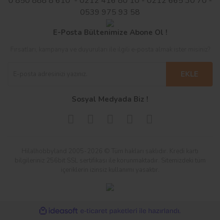
0 850 888 8 610 - 0212 416 80 10 - 0212 665 30 70 -
0539 975 93 58
E-Posta Bültenimize Abone Ol !
Fırsatları, kampanya ve duyuruları ile ilgili e-posta almak ister misiniz?
EKLE
Sosyal Medyada Biz !
Hilalhobbyland 2005-2026 © Tüm hakları saklıdır. Kredi kartı
bilgileriniz 256bit SSL sertifikası ile korunmaktadır. Sitemizdeki tüm
içeriklerin izinsiz kullanımı yasaktır.
ile
ideasoft
e-
hazırlandı.
ticaret