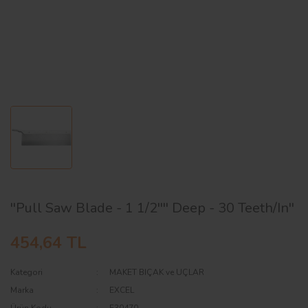
AĞAÇ ve ÇALILAR
YÜZEY KAPLAMA MALZEMELERİ
ELEKTRONİK EKİPMAN ve YEDEK
PARÇALAR
TEKNİK KİTAP ve KATALOGLAR
''Pull Saw Blade - 1 1/2'''' Deep - 30 Teeth/In''
454,64 TL
Kategori
MAKET BIÇAK ve UÇLAR
Marka
EXCEL
Ürün Kodu
E30470