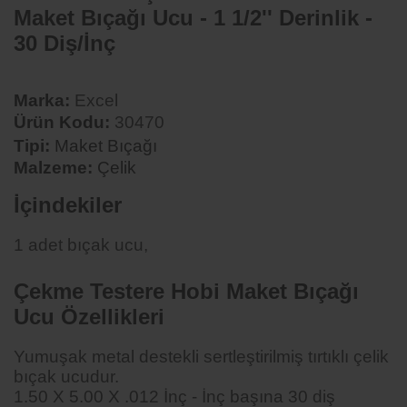
Maket Bıçağı Ucu - 1 1/2'' Derinlik -
30 Diş/İnç
Marka:
Excel
Ürün Kodu:
30470
Tipi:
Maket Bıçağı
Malzeme:
Çelik
İçindekiler
1 adet bıçak ucu,
Çekme Testere Hobi Maket Bıçağı
Ucu
Özellikleri
Yumuşak metal destekli sertleştirilmiş tırtıklı çelik
bıçak ucudur.
1.50 X 5.00 X .012 İnç - İnç başına 30 diş