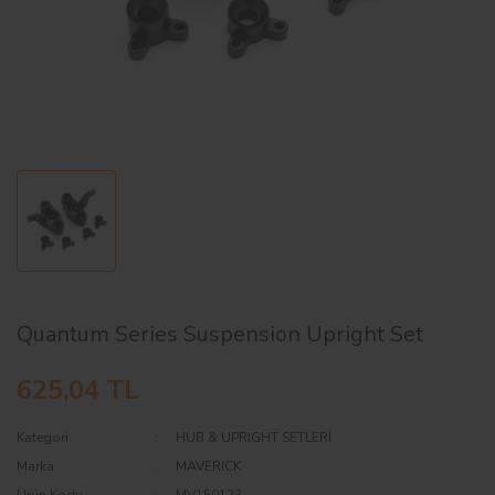
AĞAÇ ve ÇALILAR
YÜZEY KAPLAMA MALZEMELERİ
ELEKTRONİK EKİPMAN ve YEDEK
PARÇALAR
TEKNİK KİTAP ve KATALOGLAR
Quantum Series Suspension Upright Set
625,04 TL
Kategori
HUB & UPRIGHT SETLERİ
Marka
MAVERICK
Ürün Kodu
MV150123