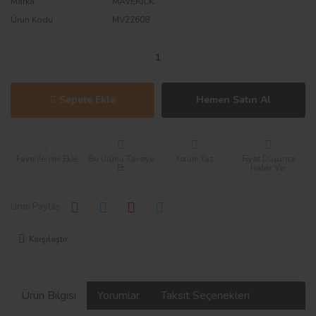
Marka
MAVERICK
Ürün Kodu
MV22608
Sepete Ekle
Hemen Satın Al
Bu Ürünü Tavsiye
Yorum Yaz
Fiyat Düşünce
Et
Haber Ver
Ürün Paylaş :
Karşılaştır
Ürün Bilgisi
Yorumlar
Taksit Seçenekleri