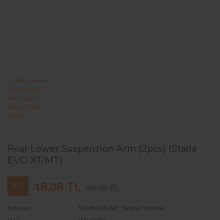
AĞAÇ ve ÇALILAR
YÜZEY KAPLAMA MALZEMELERİ
ELEKTRONİK EKİPMAN ve YEDEK
PARÇALAR
TEKNİK KİTAP ve KATALOGLAR
Rear Lower Suspension Arm (2pcs) (Stada
EVO XT/MT)
48,08 TL
%0
48,08 TL
Kategori
SALINCAKLAR
,
Araba Yedekleri