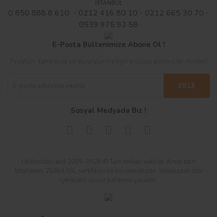
İSTANBUL
0 850 888 8 610 - 0212 416 80 10 - 0212 665 30 70 -
0539 975 93 58
E-Posta Bültenimize Abone Ol !
Fırsatları, kampanya ve duyuruları ile ilgili e-posta almak ister misiniz?
EKLE
Sosyal Medyada Biz !
Hilalhobbyland 2005-2026 © Tüm hakları saklıdır. Kredi kartı
bilgileriniz 256bit SSL sertifikası ile korunmaktadır. Sitemizdeki tüm
içeriklerin izinsiz kullanımı yasaktır.