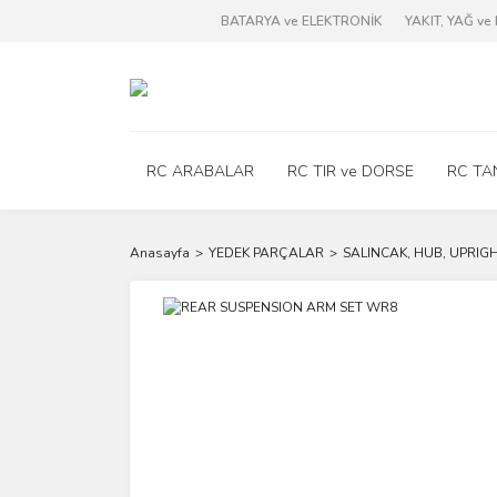
BATARYA ve ELEKTRONİK
YAKIT, YAĞ v
RC ARABALAR
RC TIR ve DORSE
RC TA
Anasayfa
YEDEK PARÇALAR
SALINCAK, HUB, UPRIG