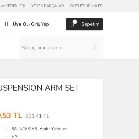
ve YEDEKLERİ
YEDEK PARÇALAR
OUTLET ÜRÜNLER
Üye Ol
Giriş Yap
Sepetim
/
USPENSION ARM SET
,53 TL
831,41 TL
SALINCAKLAR
,
Araba Yedekleri
HPI