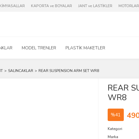
e KİMYASALLAR
KAPORTA ve BOYALAR
JANT ve LASTİKLER
MOTORLAR 
NKLAR
MODEL TRENLER
PLASTİK MAKETLER
HT
SALINCAKLAR
REAR SUSPENSION ARM SET WR8
REAR S
WR8
490
%41
Kategori
Marka