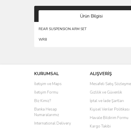
Ürün Bilgisi
REAR SUSPENSION ARM SET
WR8
KURUMSAL
ALIŞVERİŞ
İletişim ve Maps
Mesafeli Satış Sözleşme
İletişim Formu
Gizlilik ve Güvenlik
Biz Kimiz?
İptal ve İade Şartları
Banka Hesap
Kişisel Veriler Politikası
Numaralarımız
Havale Bildirim Formu
International Delivery
Kargo Takibi