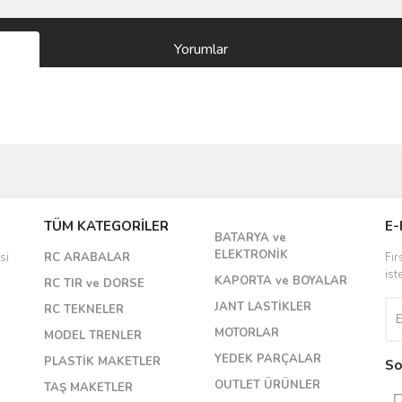
Yorumlar
Bu ürüne ilk yorumu siz yapın!
TÜM KATEGORİLER
E-
BATARYA ve
Yorum Yaz
ELEKTRONİK
si
RC ARABALAR
Fır
ist
KAPORTA ve BOYALAR
RC TIR ve DORSE
JANT LASTİKLER
RC TEKNELER
MOTORLAR
MODEL TRENLER
YEDEK PARÇALAR
PLASTİK MAKETLER
So
OUTLET ÜRÜNLER
TAŞ MAKETLER