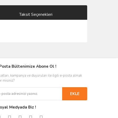
Taksit Seçenekleri
Posta Bültenimize Abone Ol !
satları, kampanya ve duyuruları ile ilgili e-posta almak
er misiniz?
EKLE
syal Medyada Biz !