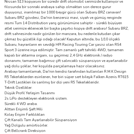
Nissan S13 kopyasını bir süredir drift otomobil serimizde kullanıyor ve
filosunda bir sonraki arabaya sahip olmaktan son derece gurur
duyuyoruz, inanılmaz bir 1000 beygir gücü olan Subaru BRZ canavarı!
Subaru BRZ gövdesi, Dai'nin benzersiz mavi, siyah ve gümüş renginde
resmi Turn 14 Distribution yarış görünümüne sahiptir - sürekli büyüyen
atlet serimize eklenecek bir başka şaşırtıcı kopya drift arabası! Subaru BRZ,
drift sahnesinde nadir görülen bir manzara, bu nedenle kutudan çıkar
çıkmaz bu güzellik ilgi odağı olacak! Kaputun altında, bu 1/10 ölçekli
Subaru, hayranların en sevdiği HPI Racing Touring Car şasisi olan RS4
Sport 3 üzerine inşa edilmiştir. Tam zamanlı şaft tahrikli 4WD, tamamen
kapalı bir aktarma organı, su geçirmez 2,4 GHz elektronik / radyo
donanımı, tamamen bağımsız çift salıncaklı süspansiyon ve ayarlanabilir
yağ dolu şoklar, her koşulda parçalamaya hazır olacaksınız.
Arabayı tamamlamak, Dai'nin kendisi tarafından kullanılan R.M.K Design
R5 Tekerleklerden esinlenen, her biri süper sert bileşik Falken Azenis RT615
T-Drift Lastikleri ile sarılmış bir dizi yeni R5 Tekerlekleridir.
Teknik
Özellikler:
Düşük Profil Yerleşim Tasarımı
2s LiPo destekleyen elektronik sistem.
Sürekli 4 WD araba.
Alttan Erişimli Şaft Mili
Kolay Erişim Farklılıkları
Çift Kanallı Tam Ayarlanabilir Süspansiyon
Yağ Dolgulu amörtisörler.
Çift Bellcrank Direksiyon