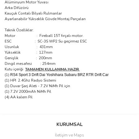
Alüminyum Motor Yuvası
Arka Difüzörü
Kauçuk Contalı Bilyalı Rulmanlar
Ayarlanabilir Yükseklik Gövde Montaj Parçaları
Teknik Özellikler:
Motor : Fireball 15T fırçalı motor.
ESC : SC-3S WP2 Su geçirmez ESC
Uzunluk : 431mm
Yükseklik : 127mm
Genişlik : 200mm
Dingil mesafesi : 254mm
Kutu içeriği
TAMAMEN KULLANIMA HAZIR
(1)
RS4 Sport 3 Drift Dai Yoshihara Subaru BRZ RTR Drift Car
(1) HPI 2.4Ghz Radyo Sistemi
(1) Duvar Şarj Aleti - 7.2V NiMh Pil için
(1) 7.2V 2000mAh NiMh Pil
(4) AA kalem Pil
Bu ürüne ilk yorumu siz yapın!
KURUMSAL
İletişim ve Maps