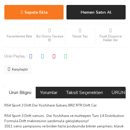
Sepete Ekle
Hemen Satın Al
Bu Ürünü Tavsiye
Yorum Yaz
Fiyat Düşünce
Et
Haber Ver
Ürün Paylaş :
Karşılaştır
Ürün Bilgisi
Yorumlar
Taksit Seçenekleri
ÜRÜN V
RS4 Sport 3 Drift Dai Yoshihara Subaru BRZ RTR Drift Car
RS4 Sport 3 Drift serisini, Dai Yoshihara ve muhteşem Turn 14 Distribution
Formula Drift makinesinin yardımıyla genişletiyoruz!
2011 serisi şampiyonu ve birden fazla podyumda bitiren yarışmacı, klasik