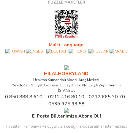
PUZZLE MAKETLER
Multi Language
HİLALHOBBYLAND
Uzaktan Kumandalı Model Araç Merkezi
Yenidoğan Mh. Şehitkomiser Günaydın Cd.No:128/A Zeytinburnu -
İSTANBUL
0 850 888 8 610 - 0212 416 80 10 - 0212 665 30 70 -
0539 975 93 58
E-Posta Bültenimize Abone Ol !
Fırsatları, kampanya ve duyuruları ile ilgili e-posta almak ister misiniz?