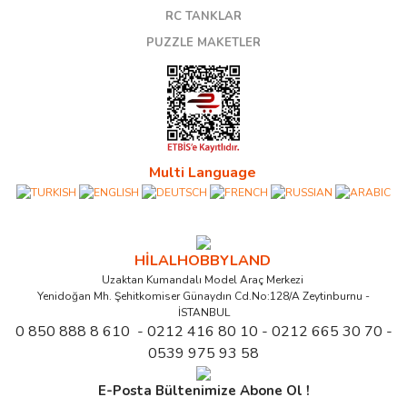
RC TANKLAR
PUZZLE MAKETLER
Multi Language
HİLALHOBBYLAND
Uzaktan Kumandalı Model Araç Merkezi
Yenidoğan Mh. Şehitkomiser Günaydın Cd.No:128/A Zeytinburnu -
İSTANBUL
0 850 888 8 610 - 0212 416 80 10 - 0212 665 30 70 -
0539 975 93 58
E-Posta Bültenimize Abone Ol !