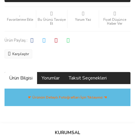
Bu Ürünü Tavsiye
Yorum Yaz
Fiyat Düşünce
Et
Haber Ver
Ürün Paylaş :
Karşılaştır
Ürün Bilgisi
Yorumlar
Taksit Seçenekleri
☛ Ürünün Detaylı Fotoğrafları İçin Tıklayınız ☚
Bu ürüne ilk yorumu siz yapın!
KURUMSAL