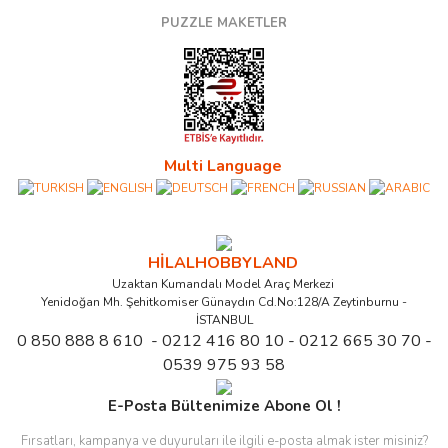
PUZZLE MAKETLER
Multi Language
HİLALHOBBYLAND
Uzaktan Kumandalı Model Araç Merkezi
Yenidoğan Mh. Şehitkomiser Günaydın Cd.No:128/A Zeytinburnu -
İSTANBUL
0 850 888 8 610 - 0212 416 80 10 - 0212 665 30 70 -
0539 975 93 58
E-Posta Bültenimize Abone Ol !
Fırsatları, kampanya ve duyuruları ile ilgili e-posta almak ister misiniz?