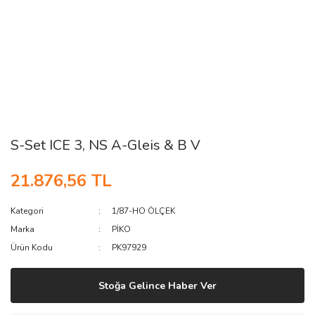
S-Set ICE 3, NS A-Gleis & B V
21.876,56 TL
Kategori
1/87-HO ÖLÇEK
Marka
PİKO
Ürün Kodu
PK97929
Stoğa Gelince Haber Ver