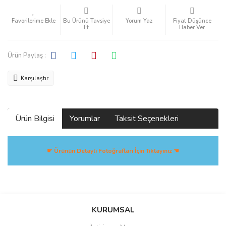
Bu Ürünü Tavsiye
Yorum Yaz
Fiyat Düşünce
Et
Haber Ver
Ürün Paylaş :
Karşılaştır
Ürün Bilgisi
Yorumlar
Taksit Seçenekleri
☛ Ürünün Detaylı Fotoğrafları İçin Tıklayınız ☚
Bu ürüne ilk yorumu siz yapın!
KURUMSAL