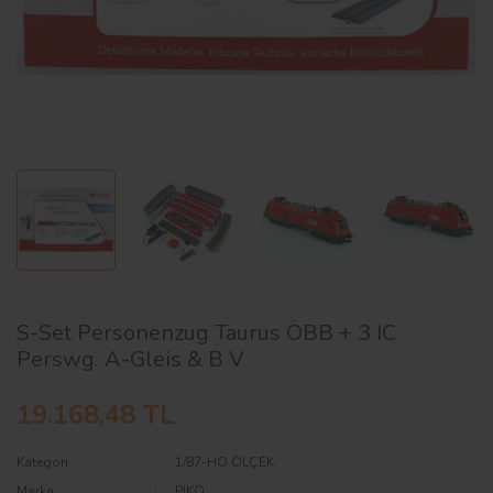
AĞAÇ ve ÇALILAR
YÜZEY KAPLAMA MALZEMELERİ
ELEKTRONİK EKİPMAN ve YEDEK
PARÇALAR
TEKNİK KİTAP ve KATALOGLAR
S-Set Personenzug Taurus ÖBB + 3 IC
Perswg. A-Gleis & B V
19.168,48 TL
Kategori
1/87-HO ÖLÇEK
Marka
PİKO