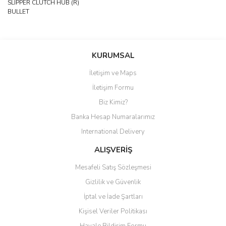
SLIPPER CLUTCH HUB (R)
BULLET
Bu ürüne ilk yorumu siz yapın!
KURUMSAL
İletişim ve Maps
Yorum Yaz
İletişim Formu
Biz Kimiz?
Banka Hesap Numaralarımız
International Delivery
ALIŞVERİŞ
Mesafeli Satış Sözleşmesi
Gizlilik ve Güvenlik
İptal ve İade Şartları
Kişisel Veriler Politikası