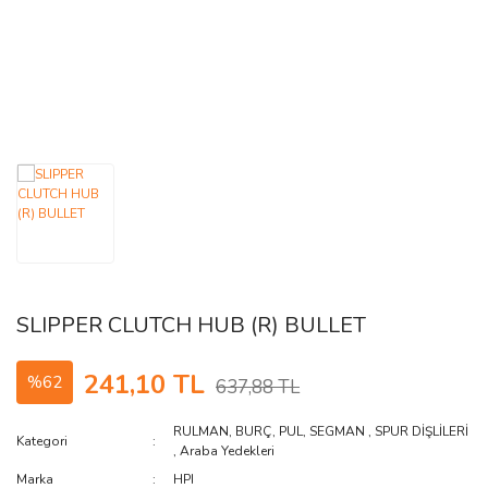
AĞAÇ ve ÇALILAR
YÜZEY KAPLAMA MALZEMELERİ
ELEKTRONİK EKİPMAN ve YEDEK
PARÇALAR
TEKNİK KİTAP ve KATALOGLAR
SLIPPER CLUTCH HUB (R) BULLET
241,10 TL
%62
637,88 TL
RULMAN, BURÇ, PUL, SEGMAN
,
SPUR DİŞLİLERİ
Kategori
,
Araba Yedekleri
Marka
HPI