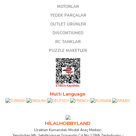
MOTORLAR
YEDEK PARÇALAR
OUTLET ÜRÜNLER
DISCONTIUNED
RC TANKLAR
PUZZLE MAKETLER
Multi Language
HİLALHOBBYLAND
Uzaktan Kumandalı Model Araç Merkezi
Yenidoğan Mh. Şehitkomiser Günaydın Cd.No:128/A Zeytinburnu -