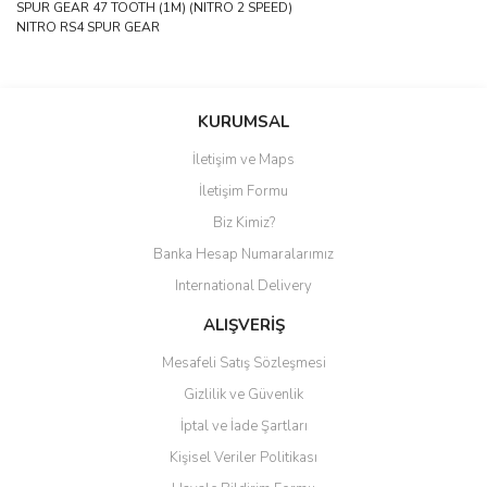
SPUR GEAR 47 TOOTH (1M) (NITRO 2 SPEED)
NITRO RS4 SPUR GEAR
Bu ürüne ilk yorumu siz yapın!
KURUMSAL
İletişim ve Maps
Yorum Yaz
İletişim Formu
Biz Kimiz?
Banka Hesap Numaralarımız
International Delivery
ALIŞVERİŞ
Mesafeli Satış Sözleşmesi
Gizlilik ve Güvenlik
İptal ve İade Şartları
Kişisel Veriler Politikası