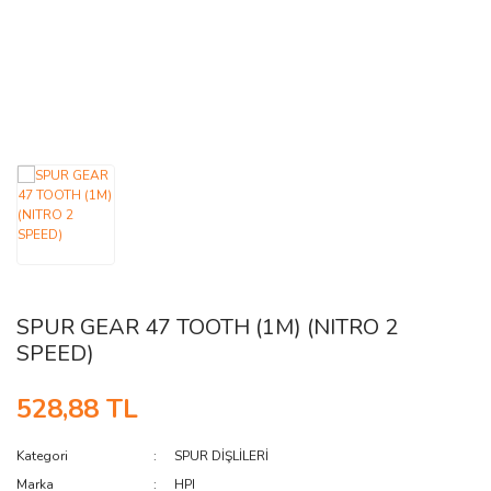
AĞAÇ ve ÇALILAR
YÜZEY KAPLAMA MALZEMELERİ
ELEKTRONİK EKİPMAN ve YEDEK
PARÇALAR
TEKNİK KİTAP ve KATALOGLAR
SPUR GEAR 47 TOOTH (1M) (NITRO 2
SPEED)
528,88 TL
Kategori
SPUR DİŞLİLERİ
Marka
HPI