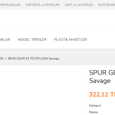
e KİMYASALLAR
KAPORTA ve BOYALAR
JANT ve LASTİKLER
MOTORLAR 
NKLAR
MODEL TRENLER
PLASTİK MAKETLER
ERİ
SPUR GEAR 52 TOOTH (1M) Savage
SPUR G
Savage
322,12 T
Kategori
Marka