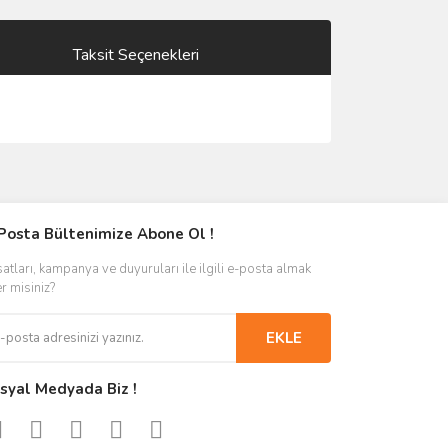
Taksit Seçenekleri
Posta Bültenimize Abone Ol !
satları, kampanya ve duyuruları ile ilgili e-posta almak
er misiniz?
EKLE
syal Medyada Biz !