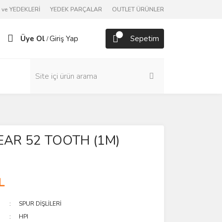
ve YEDEKLERİ
YEDEK PARÇALAR
OUTLET ÜRÜNLER
Üye Ol
Giriş Yap
Sepetim
/
EAR 52 TOOTH (1M)
L
SPUR DİŞLİLERİ
HPI