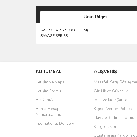
Ürün Bilgisi
SPUR GEAR 52 TOOTH (1M)
SAVAGE SERIES
KURUMSAL
ALIŞVERİŞ
İletişim ve Maps
Mesafeli Satış Sözleşme
İletişim Formu
Gizlilik ve Güvenlik
Biz Kimiz?
İptal ve İade Şartları
Banka Hesap
Kişisel Veriler Politikası
Numaralarımız
Havale Bildirim Formu
International Delivery
Kargo Takibi
Uluslararası Kargo Taki