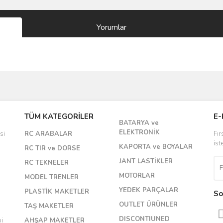
Yorumlar
Bu ürüne ilk yorumu siz yapın!
TÜM KATEGORİLER
E-
BATARYA ve
Yorum Yaz
ELEKTRONİK
si
RC ARABALAR
Fır
ist
KAPORTA ve BOYALAR
RC TIR ve DORSE
JANT LASTİKLER
RC TEKNELER
MOTORLAR
MODEL TRENLER
YEDEK PARÇALAR
PLASTİK MAKETLER
So
OUTLET ÜRÜNLER
TAŞ MAKETLER
DISCONTIUNED
bi
AHŞAP MAKETLER