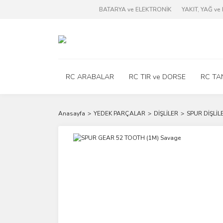
BATARYA ve ELEKTRONİK
YAKIT, YAĞ v
RC ARABALAR
RC TIR ve DORSE
RC TA
Anasayfa
YEDEK PARÇALAR
DİŞLİLER
SPUR DİŞLİL