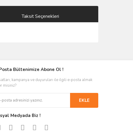
Taksit Seçenekleri
Posta Bültenimize Abone Ol !
satları, kampanya ve duyuruları ile ilgili e-posta almak
er misiniz?
EKLE
syal Medyada Biz !