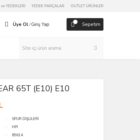
ve YEDEKLERİ
YEDEK PARÇALAR
OUTLET ÜRÜNLER
Üye Ol
Giriş Yap
Sepetim
/
AR 65T (E10) E10
L
SPUR DİŞLİLERİ
HPI
85614