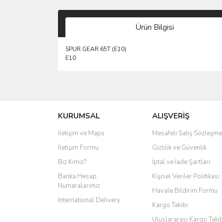
Ürün Bilgisi
SPUR GEAR 65T (E10)
E10
KURUMSAL
ALIŞVERİŞ
İletişim ve Maps
Mesafeli Satış Sözleşme
İletişim Formu
Gizlilik ve Güvenlik
Biz Kimiz?
İptal ve İade Şartları
Banka Hesap
Kişisel Veriler Politikası
Numaralarımız
Havale Bildirim Formu
International Delivery
Kargo Takibi
Uluslararası Kargo Taki