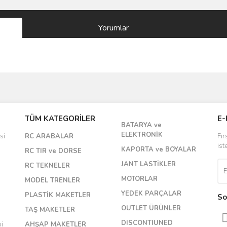
Yorumlar
Bu ürüne ilk yorumu siz yapın!
TÜM KATEGORİLER
E-
BATARYA ve
Yorum Yaz
ELEKTRONİK
si
RC ARABALAR
Fır
ist
KAPORTA ve BOYALAR
RC TIR ve DORSE
JANT LASTİKLER
RC TEKNELER
MOTORLAR
MODEL TRENLER
YEDEK PARÇALAR
PLASTİK MAKETLER
So
OUTLET ÜRÜNLER
TAŞ MAKETLER
DISCONTIUNED
bi
AHŞAP MAKETLER