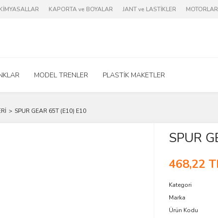
e KİMYASALLAR
KAPORTA ve BOYALAR
JANT ve LASTİKLER
MOTORLAR 
NKLAR
MODEL TRENLER
PLASTİK MAKETLER
ERİ
SPUR GEAR 65T (E10) E10
SPUR GE
468,22 T
Kategori
Marka
Ürün Kodu