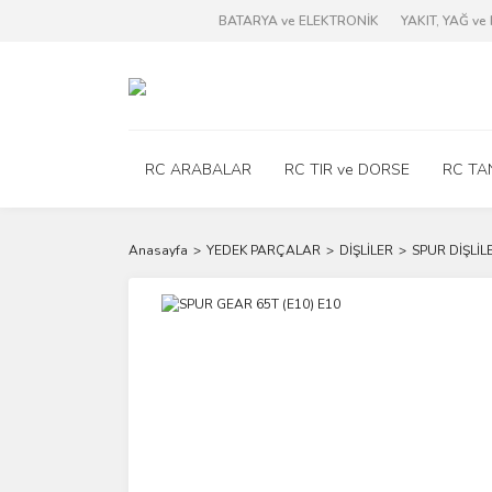
BATARYA ve ELEKTRONİK
YAKIT, YAĞ v
RC ARABALAR
RC TIR ve DORSE
RC TA
Anasayfa
YEDEK PARÇALAR
DİŞLİLER
SPUR DİŞLİL