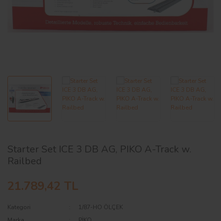
AĞAÇ ve ÇALILAR
YÜZEY KAPLAMA MALZEMELERİ
ELEKTRONİK EKİPMAN ve YEDEK
PARÇALAR
TEKNİK KİTAP ve KATALOGLAR
Starter Set ICE 3 DB AG, PIKO A-Track w.
Railbed
21.789,42 TL
Kategori
1/87-HO ÖLÇEK
Marka
PİKO