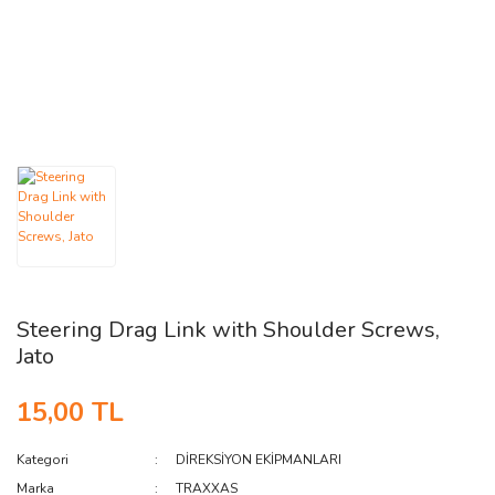
AĞAÇ ve ÇALILAR
YÜZEY KAPLAMA MALZEMELERİ
ELEKTRONİK EKİPMAN ve YEDEK
PARÇALAR
TEKNİK KİTAP ve KATALOGLAR
Steering Drag Link with Shoulder Screws,
Jato
15,00 TL
Kategori
DİREKSİYON EKİPMANLARI
Marka
TRAXXAS