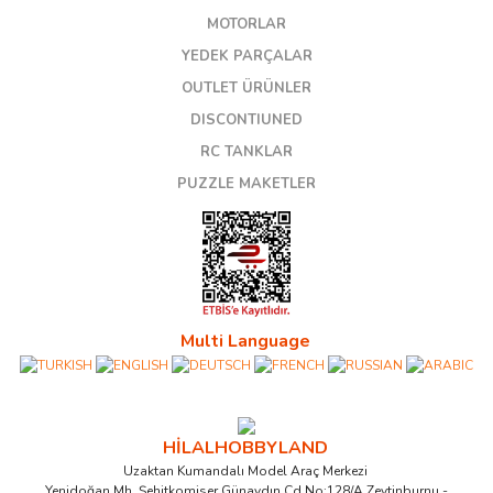
MOTORLAR
YEDEK PARÇALAR
OUTLET ÜRÜNLER
DISCONTIUNED
RC TANKLAR
PUZZLE MAKETLER
Multi Language
HİLALHOBBYLAND
Uzaktan Kumandalı Model Araç Merkezi
Yenidoğan Mh. Şehitkomiser Günaydın Cd.No:128/A Zeytinburnu -