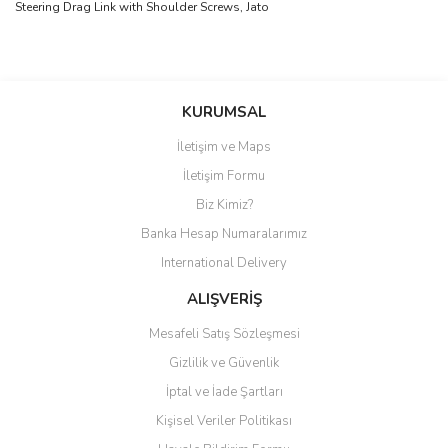
Steering Drag Link with Shoulder Screws, Jato
Bu ürüne ilk yorumu siz yapın!
KURUMSAL
İletişim ve Maps
Yorum Yaz
İletişim Formu
Biz Kimiz?
Banka Hesap Numaralarımız
International Delivery
ALIŞVERİŞ
Mesafeli Satış Sözleşmesi
Gizlilik ve Güvenlik
İptal ve İade Şartları
Kişisel Veriler Politikası