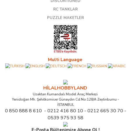
DISCONTIUNED
RC TANKLAR
PUZZLE MAKETLER
Multi Language
HİLALHOBBYLAND
Uzaktan Kumandalı Model Araç Merkezi
Yenidoğan Mh. Şehitkomiser Günaydın Cd.No:128/A Zeytinburnu -
İSTANBUL
0 850 888 8 610 - 0212 416 80 10 - 0212 665 30 70 -
0539 975 93 58
E-Posta Bültenimize Abone Ol !