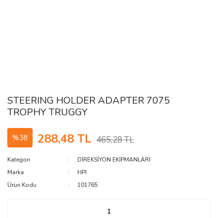
STEERING HOLDER ADAPTER 7075
TROPHY TRUGGY
288,48 TL
%38
465,28 TL
Kategori
DİREKSİYON EKİPMANLARI
Marka
HPI
Ürün Kodu
101765