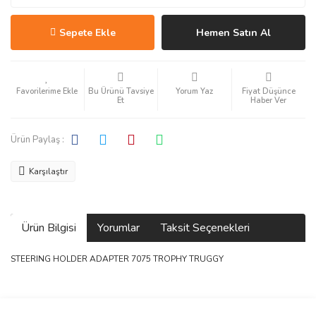
Sepete Ekle
Hemen Satın Al
Bu Ürünü Tavsiye
Yorum Yaz
Fiyat Düşünce
Et
Haber Ver
Ürün Paylaş :
Karşılaştır
Ürün Bilgisi
Yorumlar
Taksit Seçenekleri
STEERING HOLDER ADAPTER 7075 TROPHY TRUGGY
Bu ürüne ilk yorumu siz yapın!