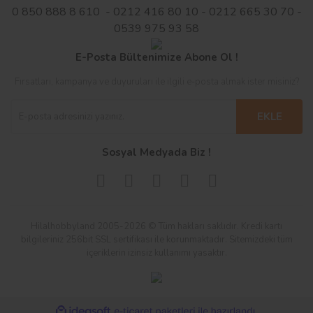
0 850 888 8 610 - 0212 416 80 10 - 0212 665 30 70 -
0539 975 93 58
E-Posta Bültenimize Abone Ol !
Fırsatları, kampanya ve duyuruları ile ilgili e-posta almak ister misiniz?
EKLE
Sosyal Medyada Biz !
Hilalhobbyland 2005-2026 © Tüm hakları saklıdır. Kredi kartı
bilgileriniz 256bit SSL sertifikası ile korunmaktadır. Sitemizdeki tüm
içeriklerin izinsiz kullanımı yasaktır.
ile
ideasoft
e-