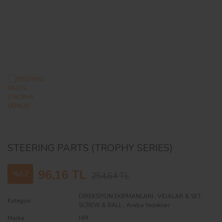
AĞAÇ ve ÇALILAR
YÜZEY KAPLAMA MALZEMELERİ
ELEKTRONİK EKİPMAN ve YEDEK
PARÇALAR
TEKNİK KİTAP ve KATALOGLAR
STEERING PARTS (TROPHY SERIES)
96,16 TL
%62
254,64 TL
DİREKSİYON EKİPMANLARI
,
VİDALAR & SET
Kategori
SCREW & BALL
,
Araba Yedekleri
Marka
HPI