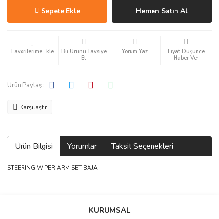
Sepete Ekle
Hemen Satın Al
Bu Ürünü Tavsiye
Yorum Yaz
Fiyat Düşünce
Et
Haber Ver
Ürün Paylaş :
Karşılaştır
Ürün Bilgisi
Yorumlar
Taksit Seçenekleri
STEERING WIPER ARM SET BAJA
Bu ürüne ilk yorumu siz yapın!
KURUMSAL