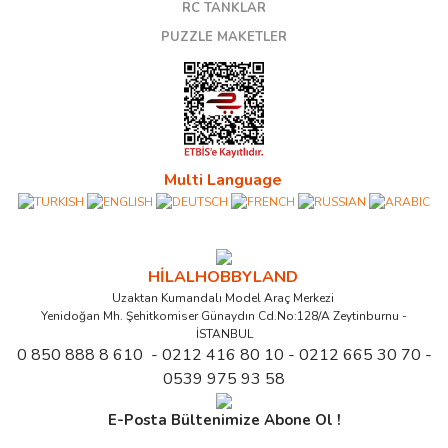
RC TANKLAR
PUZZLE MAKETLER
Multi Language
HİLALHOBBYLAND
Uzaktan Kumandalı Model Araç Merkezi
Yenidoğan Mh. Şehitkomiser Günaydın Cd.No:128/A Zeytinburnu -
İSTANBUL
0 850 888 8 610 - 0212 416 80 10 - 0212 665 30 70 -
0539 975 93 58
E-Posta Bültenimize Abone Ol !