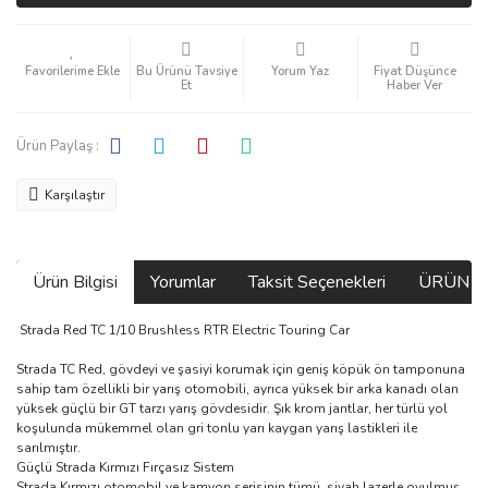
Bu Ürünü Tavsiye
Yorum Yaz
Fiyat Düşünce
Et
Haber Ver
Ürün Paylaş :
Karşılaştır
Ürün Bilgisi
Yorumlar
Taksit Seçenekleri
ÜRÜN V
Strada Red TC 1/10 Brushless RTR Electric Touring Car
Strada TC Red, gövdeyi ve şasiyi korumak için geniş köpük ön tamponuna
sahip tam özellikli bir yarış otomobili, ayrıca yüksek bir arka kanadı olan
yüksek güçlü bir GT tarzı yarış gövdesidir. Şık krom jantlar, her türlü yol
koşulunda mükemmel olan gri tonlu yarı kaygan yarış lastikleri ile
sarılmıştır.
Güçlü Strada Kırmızı Fırçasız Sistem
Strada Kırmızı otomobil ve kamyon serisinin tümü, siyah lazerle oyulmuş