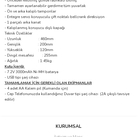
- Önceden kesilmiş gövde fabrikası bitmiş
- Tamamen ayarlanabilir gerdirme tüm yuvarlak
- Ön ve arka kalıplı tamponlar
- Entegre servo koruyuculu çift noktalı bellcrank direksiyon
- 1 parçalı arka kanat
- Kalıplanmış koruyucu dişli kapağı
Teknik Özellikler
- Uzunluk : 460mm
- Genişlik : 200mm
- Yükseklik : 120mm
- Dingil mesafesi : 255mm
- Ağırlık : 1.45kg
Kutu İçeriği
- 7.2V 3000mAh Ni-MH batarya
- USB tipi şarj cihazı
TAMAMLAMAK İÇİN GEREKLİ OLAN EKİPMANLAR
- 4 adet AA Kalem pil (Kumanda için)
- Cep Telefonunuzda kullandığınız Duvar tipi şarj cihazı (2A çıkışlı tavsiye
edilir)
Bu ürüne ilk yorumu siz yapın!
KURUMSAL