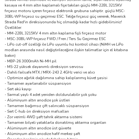
kasaya ve 4 mm altın kaplamalı fişe takılan güçlü MM-22BL 3215KV
fırçasız motoru içeren fırçasız elektronik grubuna sahiptir. güçlü MSC-
30BL-WP fırçasız su geçirmez ESC. Tetiğe fırçasız güç vererek, Maverick
Strada Red'in direksiyonunda hiç olmadığı kadar hızlı gidebilirsiniz!
Özellikler:
- MM-22BL 3215KV 4 mm altın kaplama fişli fırçasız motor
- MSC-30BL-WP fırçasız FWD / Fren / Ters Su Geçirmez ESC
- LiPo cut-off özelliği ile LiPo uyumlu hız kontrol cihazı (NiMH ve LiPo
modları arasında nasıl değiştirileceğine ilişkin talimatlar için el kitabına
bakın)
- MBP-26 3000mAh Ni-MH pil
- MS-22 yüksek dayanımlı direksiyon servosu
- Dahili failsafe MTX / MRX-243 2.4GHz verici ve alıcı
- Optimize ağırlık dağılımına sahip kalıplanmış küvet şasisi
- Tamamen ayarlanabilir süspansiyon
- Sert akü kayışı
- Sarmal yaylı 4 adet yeniden doldurulabilir şok şoku
- Alüminyum altın anodize şok üstleri
- Tamamen bağımsız çift salıncaklı süspansiyon
- Sert C-hub ön direksiyon mafsalları
- Zor verimli 4WD şaft tahrik aktarma sistemi
- Tamamen bilyeli yataklarla donatılmış aktarma organları
- Alüminyum altın anodize üst güverte
- Alüminyum altın anodize hafif merkez şaft