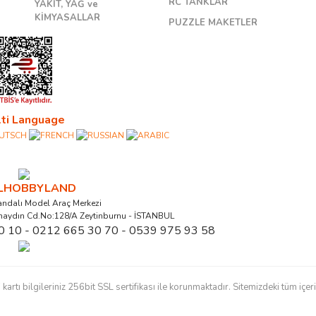
RC TANKLAR
YAKIT, YAĞ ve
KİMYASALLAR
PUZZLE MAKETLER
ti Language
ALHOBBYLAND
ndalı Model Araç Merkezi
naydın Cd.No:128/A Zeytinburnu - İSTANBUL
0 10 - 0212 665 30 70 - 0539 975 93 58
ı bilgileriniz 256bit SSL sertifikası ile korunmaktadır. Sitemizdeki tüm içerikl