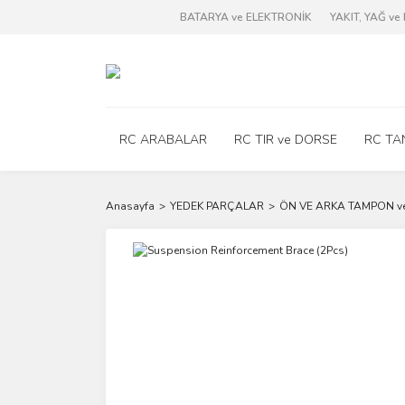
BATARYA ve ELEKTRONİK
YAKIT, YAĞ v
RC ARABALAR
RC TIR ve DORSE
RC TA
Anasayfa
YEDEK PARÇALAR
ÖN VE ARKA TAMPON v