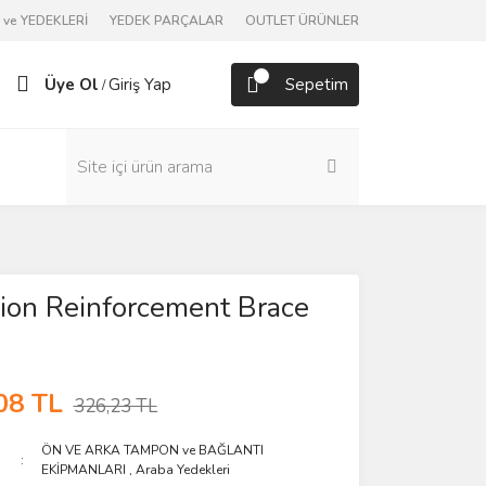
ve YEDEKLERİ
YEDEK PARÇALAR
OUTLET ÜRÜNLER
Üye Ol
Giriş Yap
Sepetim
/
ion Reinforcement Brace
08 TL
326,23 TL
ÖN VE ARKA TAMPON ve BAĞLANTI
EKİPMANLARI
,
Araba Yedekleri