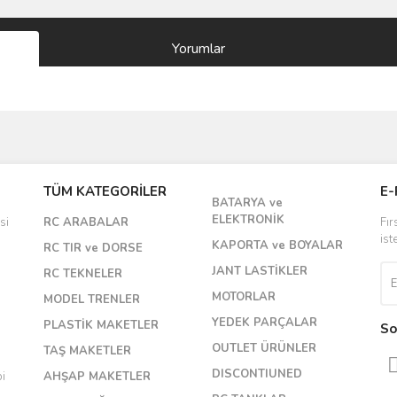
Yorumlar
Bu ürüne ilk yorumu siz yapın!
TÜM KATEGORİLER
E-
BATARYA ve
Yorum Yaz
ELEKTRONİK
si
RC ARABALAR
Fır
ist
KAPORTA ve BOYALAR
RC TIR ve DORSE
JANT LASTİKLER
RC TEKNELER
MOTORLAR
MODEL TRENLER
YEDEK PARÇALAR
PLASTİK MAKETLER
So
OUTLET ÜRÜNLER
TAŞ MAKETLER
DISCONTIUNED
bi
AHŞAP MAKETLER