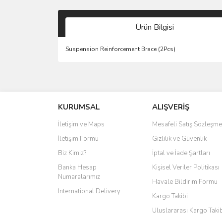
Ürün Bilgisi
Suspension Reinforcement Brace (2Pcs)
KURUMSAL
ALIŞVERİŞ
İletişim ve Maps
Mesafeli Satış Sözleşme
İletişim Formu
Gizlilik ve Güvenlik
Biz Kimiz?
İptal ve İade Şartları
Banka Hesap
Kişisel Veriler Politikası
Numaralarımız
Havale Bildirim Formu
International Delivery
Kargo Takibi
Uluslararası Kargo Taki