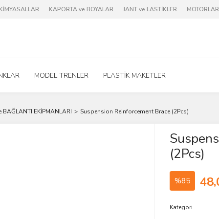
e KİMYASALLAR
KAPORTA ve BOYALAR
JANT ve LASTİKLER
MOTORLAR 
NKLAR
MODEL TRENLER
PLASTİK MAKETLER
e BAĞLANTI EKİPMANLARI
Suspension Reinforcement Brace (2Pcs)
Suspens
(2Pcs)
48,
%85
Kategori