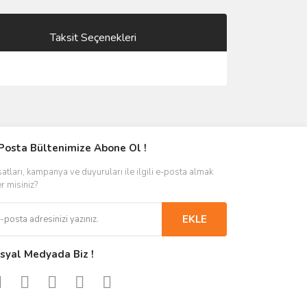
Taksit Seçenekleri
Posta Bültenimize Abone Ol !
satları, kampanya ve duyuruları ile ilgili e-posta almak
er misiniz?
EKLE
syal Medyada Biz !