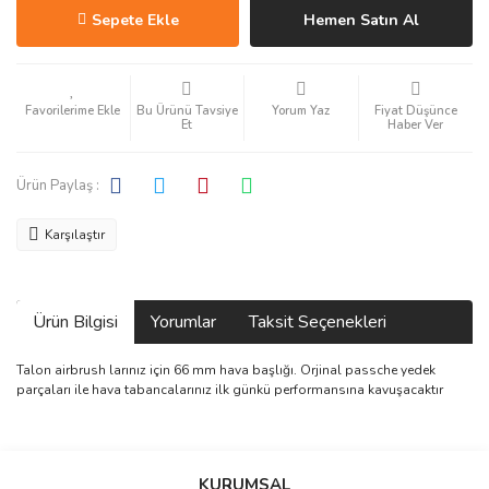
Sepete Ekle
Hemen Satın Al
Bu Ürünü Tavsiye
Yorum Yaz
Fiyat Düşünce
Et
Haber Ver
Ürün Paylaş :
Karşılaştır
Ürün Bilgisi
Yorumlar
Taksit Seçenekleri
Talon airbrush larınız için 66 mm hava başlığı. Orjinal passche yedek
parçaları ile hava tabancalarınız ilk günkü performansına kavuşacaktır
Bu ürüne ilk yorumu siz yapın!
KURUMSAL