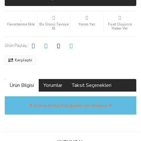
Bu Ürünü Tavsiye
Yorum Yaz
Fiyat Düşünce
Et
Haber Ver
Ürün Paylaş :
Karşılaştır
Ürün Bilgisi
Yorumlar
Taksit Seçenekleri
☛ Ürünün Detaylı Fotoğrafları İçin Tıklayınız ☚
Bu ürüne ilk yorumu siz yapın!