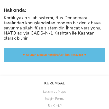
Hakkında
:
Kortik yakın silah sistemi, Rus Donanması
tarafından konuşlandırılan modern bir deniz hava
savunma silahı füze sistemidir. İhracat versiyonu,
NATO adıyla CADS-N-1 Kashtan ile Kashtan
olarak bilinir.
☛ Ürünün Detaylı Fotoğrafları İçin Tıklayınız ☚
Bu ürüne ilk yorumu siz yapın!
KURUMSAL
İletişim ve Maps
Yorum Yaz
İletişim Formu
Biz Kimiz?