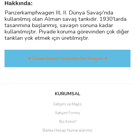
Hakkında:
Panzerkampfwagen III, II. Dünya Savaşı'nda
kullanılmış olan Alman savaş tankıdır. 1930'larda
tasarımına başlanmış, savaşın sonuna kadar
kullanılmıştır. Piyade koruma görevinden çok diğer
tankları yok etmek için üretilmiştir.
☛ Ürünün Detaylı Fotoğrafları İçin Tıklayınız ☚
Bu ürüne ilk yorumu siz yapın!
KURUMSAL
İletişim ve Maps
Yorum Yaz
İletişim Formu
Biz Kimiz?
Banka Hesap Numaralarımız