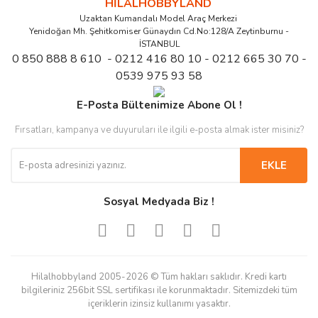
HİLALHOBBYLAND
Uzaktan Kumandalı Model Araç Merkezi
Yenidoğan Mh. Şehitkomiser Günaydın Cd.No:128/A Zeytinburnu -
İSTANBUL
0 850 888 8 610 - 0212 416 80 10 - 0212 665 30 70 -
0539 975 93 58
E-Posta Bültenimize Abone Ol !
Fırsatları, kampanya ve duyuruları ile ilgili e-posta almak ister misiniz?
EKLE
Sosyal Medyada Biz !
Hilalhobbyland 2005-2026 © Tüm hakları saklıdır. Kredi kartı
bilgileriniz 256bit SSL sertifikası ile korunmaktadır. Sitemizdeki tüm
içeriklerin izinsiz kullanımı yasaktır.