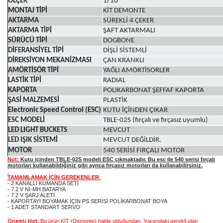
ÖLÇEK
1/10
MONTAJ TİPİ
KİT DEMONTE
AKTARMA
SÜREKLİ 4 ÇEKER
AKTARMA TİPİ
ŞAFT AKTARMALI
SÜRÜCÜ TİPİ
DOGBONE
DİFERANSİYEL TİPİ
DİŞLİ SİSTEMLİ
DİREKSİYON MEKANİZMASI
ÇAN KRANKLI
AMÖRTİSÖR TİPİ
YAĞLI AMÖRTİSORLER
LASTİK TİPİ
RADIAL
KAPORTA
POLIKARBONAT ŞEFFAF KAPORTA
ŞASİ MALZEMESİ
PLASTİK
Electronic Speed Control (ESC)
KUTU İÇİNDEN ÇIKAR
ESC MODELİ
TBLE-02S (fırçalı ve fırçasız uyumlu)
LED LIGHT BUCKETS
MEVCUT
LED IŞIK SİSTEMİ
MEVCUT DEĞİLDİR.
MOTOR
540 SERİSİ FIRÇALI MOTOR
Not:
Kutu içinden TBLE-02S modeli ESC çıkmaktadır. Bu esc ile 540 serisi fırçalı
motorları kullanabildiğiniz gibi ayrıca fırçasız motorları da kullanabilirsiniz.
TAMAMLAMAK İÇİN GEREKENLER
- 2 KANALLI KUMANDA SETİ
- 7.2 V NI-MH BATARYA
- 7.2 V ŞARJ ALETİ
- KAPORTAYI BOYAMAK İÇİN PS SERİSİ POLİKARBONAT BOYA
- 1 ADET STANDART SERVO
Önemli Not:
Bu ürün KİT (Demonte) halde olduğundan. Yukarıdaki gerekli olan