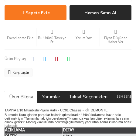
Sepete Ekle
Hemen Satın Al
Bu Ürünü Tavsiye
Yorum Yaz
Fiyat Düşünce
Et
Haber Ver
Ürün Paylaş :
Karşılaştır
Ürün Bilgisi
Yorumlar
Taksit Seçenekleri
ÜRÜN V
TAMIYA 1/10 Mitsubishi Pajero Rally - CC01 Chassis - KİT DEMONTE.
Bu model Kutu içinden parçalar halinde çıkmaktadır. Ürünü kullanıma hazır hale
getirmek için "Tamamlamak için gerekenler" kısmında yazılan diğer ekipmanları satın
almak gerekir. Montaj klavuzunda belirtildiği gibi montaj yaptıktan sonra kullanıma hazır
hale gelir.
AÇIKLAMA
DETAY