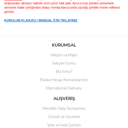
ekipmanları almanız halinde ürün yürür hale gelir. Ayrıca kutu içinden tamamiyle
demonte halde çıktığından dolayı montaj klavuzunda yazdığı şekilde monte edilmesi
gerekir.
KURULUM KLAVUZU / MANUAL İÇİN TIKLAYINIZ
Bu ürüne ilk yorumu siz yapın!
KURUMSAL
İletişim ve Maps
Yorum Yaz
İletişim Formu
Biz Kimiz?
Banka Hesap Numaralarımız
International Delivery
ALIŞVERİŞ
Mesafeli Satış Sözleşmesi
Gizlilik ve Güvenlik
İptal ve İade Şartları