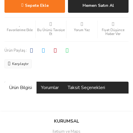
Sepete Ekle
Hemen Satın Al
Bu Ürünü Tavsiye
Yorum Yaz
Fiyat Düşünce
Et
Haber Ver
Ürün Paylaş :
Karşılaştır
Ürün Bilgisi
Yorumlar
Taksit Seçenekleri
Bu ürüne ilk yorumu siz yapın!
KURUMSAL
İletişim ve Maps