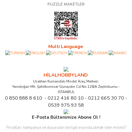
PUZZLE MAKETLER
Multi Language
HİLALHOBBYLAND
Uzaktan Kumandalı Model Araç Merkezi
Yenidoğan Mh. Şehitkomiser Günaydın Cd.No:128/A Zeytinburnu -
İSTANBUL
0 850 888 8 610 - 0212 416 80 10 - 0212 665 30 70 -
0539 975 93 58
E-Posta Bültenimize Abone Ol !
Fırsatları, kampanya ve duyuruları ile ilgili e-posta almak ister misiniz?