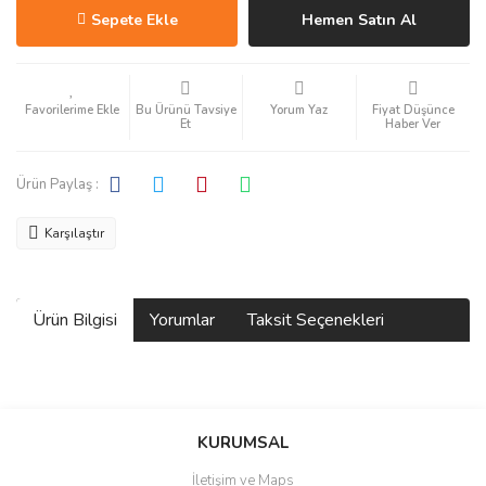
Sepete Ekle
Hemen Satın Al
Bu Ürünü Tavsiye
Yorum Yaz
Fiyat Düşünce
Et
Haber Ver
Ürün Paylaş :
Karşılaştır
Ürün Bilgisi
Yorumlar
Taksit Seçenekleri
Bu ürüne ilk yorumu siz yapın!
KURUMSAL
İletişim ve Maps