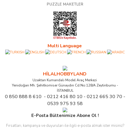
PUZZLE MAKETLER
Multi Language
HİLALHOBBYLAND
Uzaktan Kumandalı Model Araç Merkezi
Yenidoğan Mh. Şehitkomiser Günaydın Cd.No:128/A Zeytinburnu -
İSTANBUL
0 850 888 8 610 - 0212 416 80 10 - 0212 665 30 70 -
0539 975 93 58
E-Posta Bültenimize Abone Ol !
Fırsatları, kampanya ve duyuruları ile ilgili e-posta almak ister misiniz?