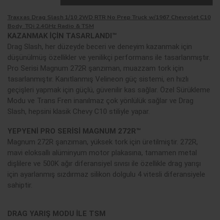
Traxxas Drag Slash 1/10 2WD RTR No Prep Truck w/1967 Chevrolet C10
Body TQi 2.4GHz Radio & TSM
KAZANMAK İÇİN TASARLANDI™
Drag Slash, her düzeyde beceri ve deneyim kazanmak için
düşünülmüş özellikler ve yenilikçi performans ile tasarlanmıştır.
Pro Serisi Magnum 272R şanzıman, muazzam tork için
tasarlanmıştır. Kanıtlanmış Velineon güç sistemi, en hızlı
geçişleri yapmak için güçlü, güvenilir kas sağlar. Özel Sürükleme
Modu ve Trans Fren inanılmaz çok yönlülük sağlar ve Drag
Slash, hepsini klasik Chevy C10 stiliyle yapar.
YEPYENİ PRO SERİSİ MAGNUM 272R™
Magnum 272R şanzıman, yüksek tork için üretilmiştir. 272R,
mavi eloksallı alüminyum motor plakasına, tamamen metal
dişlilere ve 500K ağır diferansiyel sıvısı ile özellikle drag yarışı
için ayarlanmış sızdırmaz silikon dolgulu 4 vitesli diferansiyele
sahiptir.
DRAG YARIŞ MODU İLE TSM