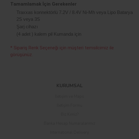
Tamamlamak İçin Gerekenler
Traxxas konnektörlü 7.2V / 8.4V Ni-Mh veya Lipo Batarya
2S veya 3S
Şarj cihazı
(4 adet ) kalem pil Kumanda için
* Sipariş Renk Seçeneği için müşteri temsilcimiz ile
görüşünüz.
Bu ürüne ilk yorumu siz yapın!
KURUMSAL
İletişim ve Maps
Yorum Yaz
İletişim Formu
Biz Kimiz?
Banka Hesap Numaralarımız
International Delivery