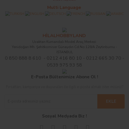
Multi Language
HİLALHOBBYLAND
Uzaktan Kumandalı Model Araç Merkezi
Yenidoğan Mh. Şehitkomiser Günaydın Cd.No:128/A Zeytinburnu -
İSTANBUL
0 850 888 8 610 - 0212 416 80 10 - 0212 665 30 70 -
0539 975 93 58
E-Posta Bültenimize Abone Ol !
Fırsatları, kampanya ve duyuruları ile ilgili e-posta almak ister misiniz?
EKLE
Sosyal Medyada Biz !