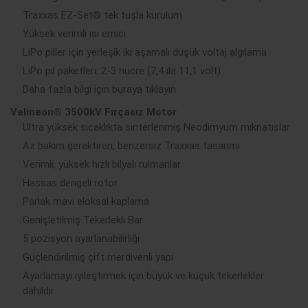
Traxxas EZ-Set® tek tuşla kurulum
Yüksek verimli ısı emici
LiPo piller için yerleşik iki aşamalı düşük voltaj algılama
LiPo pil paketleri: 2-3 hücre (7,4 ila 11,1 volt)
Daha fazla bilgi için buraya tıklayın
Velineon® 3500kV Fırçasız Motor
Ultra yüksek sıcaklıkta sinterlenmiş Neodimyum mıknatıslar
Az bakım gerektiren, benzersiz Traxxas tasarımı
Verimli, yüksek hızlı bilyalı rulmanlar
Hassas dengeli rotor
Parlak mavi eloksal kaplama
Genişletilmiş Tekerlekli Bar
5 pozisyon ayarlanabilirliği
Güçlendirilmiş çift merdivenli yapı
Ayarlamayı iyileştirmek için büyük ve küçük tekerlekler
dahildir