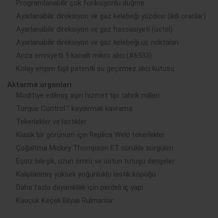
Programlanabilir çok fonksiyonlu düğme
Ayarlanabilir direksiyon ve gaz kelebeği yüzdesi (ikili oranlar)
Ayarlanabilir direksiyon ve gaz hassasiyeti (üstel)
Ayarlanabilir direksiyon ve gaz kelebeği uç noktaları
Arıza emniyetli 5 kanallı mikro alıcı (#6533)
Kolay erişim fişli patentli su geçirmez alıcı kutusu
Aktarma organları
Modifiye edilmiş aşırı hizmet tipi tahrik milleri
Torque Control™ kaydırmalı kavrama
Tekerlekler ve lastikler
Klasik bir görünüm için Replica Weld tekerlekler
Çoğaltma Mickey Thompson ET sürükle sürgüleri
Eşsiz bileşik, uzun ömrü ve üstün tutuşu dengeler
Kalıplanmış yüksek yoğunluklu lastik köpüğü
Daha fazla dayanıklılık için perdeli iç yapı
Kauçuk Keçeli Bilyalı Rulmanlar