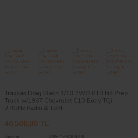
AĞAÇ ve ÇALILAR
YÜZEY KAPLAMA MALZEMELERİ
ELEKTRONİK EKİPMAN ve YEDEK
PARÇALAR
TEKNİK KİTAP ve KATALOGLAR
Traxxas Drag Slash 1/10 2WD RTR No Prep
Truck w/1967 Chevrolet C10 Body TQi
2.4GHz Radio & TSM
40.500,00 TL
Kategori
ASFALT ARABALARI