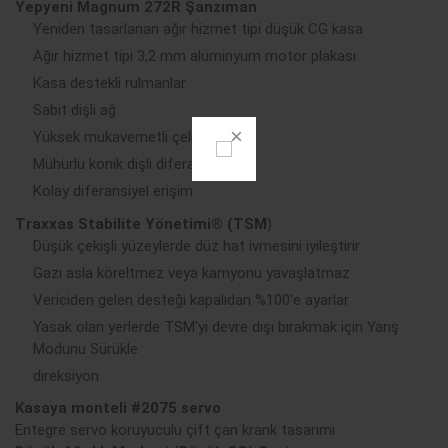
Yepyeni Magnum 272R Şanzıman
Yeniden tasarlanan ağır hizmet tipi düşük CG kasa
Ağır hizmet tipi 3,2 mm alüminyum motor plakası
Kasa destekli rulmanlar
Sabit dişli ağ
Yüksek mukavemetli çelik dişliler
Mühürlü konik dişli diferansiyel
Kolay diferansiyel erişim
Traxxas Stabilite Yönetimi® (TSM
)
Düşük çekişli yüzeylerde düz hat ivmesini iyileştirir
Gazı asla köreltmez veya kamyonu yavaşlatmaz
Vericiden gelen desteği kapalıdan %100'e ayarlar
Yasak olan yerlerde TSM'yi devre dışı bırakmak için Yarış
Modunu Sürükle
direksiyon
Kasaya monteli #2075 servo
Entegre servo koruyuculu çift çan krank tasarımı