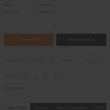
Marka
TRAXXAS
Ürün Kodu
TRA94076-13
Sepete Ekle
Hemen Satın Al
Bu Ürünü Tavsiye
Yorum Yaz
Fiyat Düşünce
Et
Haber Ver
Ürün Paylaş :
Karşılaştır
Ürün Bilgisi
Yorumlar
Taksit Seçenekleri
ÜRÜN V