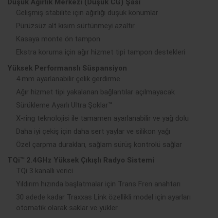
Düşük Ağırlık Merkezi (Düşük CG) Şasi
Gelişmiş stabilite için ağırlığı düşük konumlar
Pürüzsüz alt kısım sürtünmeyi azaltır
Kasaya monte ön tampon
Ekstra koruma için ağır hizmet tipi tampon destekleri
Yüksek Performanslı Süspansiyon
4 mm ayarlanabilir çelik gerdirme
Ağır hizmet tipi yakalanan bağlantılar açılmayacak
Sürükleme Ayarlı Ultra Şoklar™
X-ring teknolojisi ile tamamen ayarlanabilir ve yağ dolu
Daha iyi çekiş için daha sert yaylar ve silikon yağı
Özel çarpma durakları, sağlam sürüş kontrolü sağlar
TQi™ 2.4GHz Yüksek Çıkışlı Radyo Sistemi
TQi 3 kanallı verici
Yıldırım hızında başlatmalar için Trans Fren anahtarı
30 adede kadar Traxxas Link özellikli model için ayarları
otomatik olarak saklar ve yükler