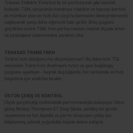
Traxxas Stabilite Yönetimi ile bir profesyonel gibi sürmek
kolaydır. TSM, sürücünün inanılmaz stabilite ve hassas kontrol
ile mümkün olan en hızlı düz çizgi hızlanmasını deneyimlemesini
sağlayarak yarışı daha eğlenceli hale getirir. Bitiş çizgisini
geçtikten sonra TSM, fren performansını önemli ölçüde artırır
ve patinajların önlenmesine yardımcı olur.
TRAXXAS TRANS FREN
Tetikte hızlı olduğunu mu düşünüyorsun? Bu daha hızlı. TQi
vericisinin Trans Fren Anahtarını tutun ve gazı başlangıç
çizgisine ayarlayın - bayrak düştüğünde, her seferinde en hızlı
başlatma için anahtarı bırakın.
ÜSTÜN ÇEKİŞ VE KONTROL
Ölçek gerçekçiliği mühendislik performansıyla buluşuyor. Ultra
geniş Mickey Thompson ET Drag Slicks, yenilikçi bir gövde
tasarımına ve hat dışında ve pistte muazzam çekiş için
kalıplanmış yüksek yoğunluklu köpük eklere sahiptir.