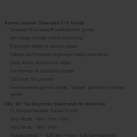
Resmi Lisanslı Chevrolet C10 Gövde
Dayanıklı ProGraphix® polikarbonat gövde
Altı zengin metalik renkte mevcuttur
Enjeksiyon kalıplı iki seviyeli ızgara
Yüksek performanslı enjeksiyon kalıplı arka kanat
Çekiş artırıcı downforce sağlar
Sürtünmeyi ve türbülansı azaltır
LED hazır far çevreleri
Derinlemesine gömme yatak, "tübbed" görünümü yeniden
yaratır
VXL-3s™ Su Geçirmez Elektronik Hız Kontrolü
Üç Programlanabilir Sürücü Profili:
Spor Modu - İleri / Fren / Geri
Yarış Modu - İleri / Fren
Training Mode™ - %50 İleri / Fren / %50 Geri (patentli)