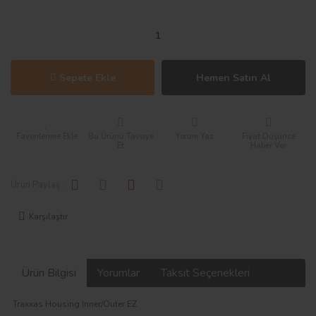
Sepete Ekle
Hemen Satın Al
Bu Ürünü Tavsiye
Yorum Yaz
Fiyat Düşünce
Et
Haber Ver
Ürün Paylaş :
Karşılaştır
Ürün Bilgisi
Yorumlar
Taksit Seçenekleri
Traxxas Housing Inner/Outer EZ