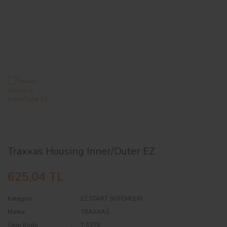
AĞAÇ ve ÇALILAR
YÜZEY KAPLAMA MALZEMELERİ
ELEKTRONİK EKİPMAN ve YEDEK
PARÇALAR
TEKNİK KİTAP ve KATALOGLAR
Traxxas Housing Inner/Outer EZ
625,04 TL
Kategori
EZ START SİSTEMLERİ
Marka
TRAXXAS
Ürün Kodu
T-5275