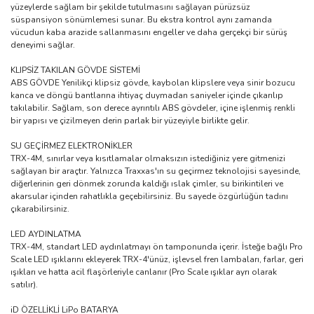
yüzeylerde sağlam bir şekilde tutulmasını sağlayan pürüzsüz
süspansiyon sönümlemesi sunar. Bu ekstra kontrol aynı zamanda
vücudun kaba arazide sallanmasını engeller ve daha gerçekçi bir sürüş
deneyimi sağlar.
KLIPSİZ TAKILAN GÖVDE SİSTEMİ
ABS GÖVDE Yenilikçi klipsiz gövde, kaybolan klipslere veya sinir bozucu
kanca ve döngü bantlarına ihtiyaç duymadan saniyeler içinde çıkarılıp
takılabilir. Sağlam, son derece ayrıntılı ABS gövdeler, içine işlenmiş renkli
bir yapısı ve çizilmeyen derin parlak bir yüzeyiyle birlikte gelir.
SU GEÇİRMEZ ELEKTRONİKLER
TRX-4M, sınırlar veya kısıtlamalar olmaksızın istediğiniz yere gitmenizi
sağlayan bir araçtır. Yalnızca Traxxas'ın su geçirmez teknolojisi sayesinde,
diğerlerinin geri dönmek zorunda kaldığı ıslak çimler, su birikintileri ve
akarsular içinden rahatlıkla geçebilirsiniz. Bu sayede özgürlüğün tadını
çıkarabilirsiniz.
LED AYDINLATMA
TRX-4M, standart LED aydınlatmayı ön tamponunda içerir. İsteğe bağlı Pro
Scale LED ışıklarını ekleyerek TRX-4'ünüz, işlevsel fren lambaları, farlar, geri
ışıkları ve hatta acil flaşörleriyle canlanır (Pro Scale ışıklar ayrı olarak
satılır).
iD ÖZELLİKLİ LiPo BATARYA