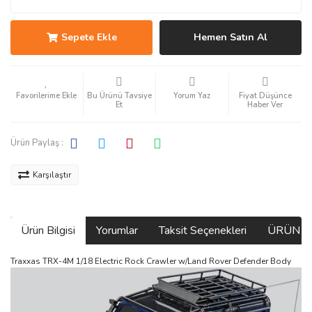
Sepete Ekle
Hemen Satın Al
Bu Ürünü Tavsiye
Yorum Yaz
Fiyat Düşünce
Et
Haber Ver
Ürün Paylaş :
Karşılaştır
Ürün Bilgisi
Yorumlar
Taksit Seçenekleri
ÜRÜN V
Traxxas TRX-4M 1/18 Electric Rock Crawler w/Land Rover Defender Body