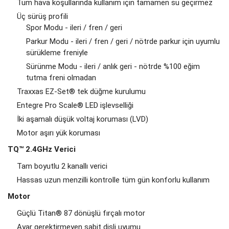
Tüm hava koşullarında kullanım için tamamen su geçirmez
Üç sürüş profili
Spor Modu - ileri / fren / geri
Parkur Modu - ileri / fren / geri / nötrde parkur için uyumlu
sürükleme freniyle
Sürünme Modu - ileri / anlık geri - nötrde %100 eğim
tutma freni olmadan
Traxxas EZ-Set® tek düğme kurulumu
Entegre Pro Scale® LED işlevselliği
İki aşamalı düşük voltaj koruması (LVD)
Motor aşırı yük koruması
TQ™ 2.4GHz Verici
Tam boyutlu 2 kanallı verici
Hassas uzun menzilli kontrolle tüm gün konforlu kullanım
Motor
Güçlü Titan® 87 dönüşlü fırçalı motor
Ayar gerektirmeyen sabit dişli uyumu