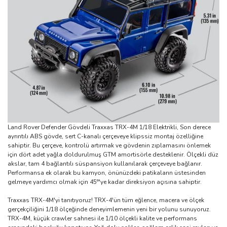
Land Rover Defender Gövdeli Traxxas TRX-4M 1/18 Elektrikli, Son derece
ayrıntılı ABS gövde, sert C-kanalı çerçeveye klipssiz montaj özelliğine
sahiptir. Bu çerçeve, kontrolü artırmak ve gövdenin zıplamasını önlemek
için dört adet yağla doldurulmuş GTM amortisörle desteklenir. Ölçekli düz
akslar, tam 4 bağlantılı süspansiyon kullanılarak çerçeveye bağlanır.
Performansa ek olarak bu kamyon, önünüzdeki patikaların üstesinden
gelmeye yardımcı olmak için 45°'ye kadar direksiyon açısına sahiptir.
Traxxas TRX-4M'yi tanıtıyoruz! TRX-4'ün tüm eğlence, macera ve ölçek
gerçekçiliğini 1/18 ölçeğinde deneyimlemenin yeni bir yolunu sunuyoruz.
TRX-4M, küçük crawler sahnesi ile 1/10 ölçekli kalite ve performans