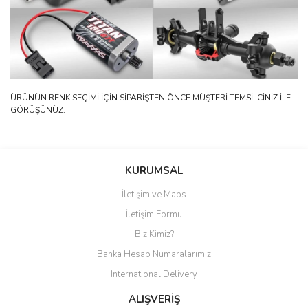
ÜRÜNÜN RENK SEÇİMİ İÇİN SİPARİŞTEN ÖNCE MÜŞTERİ TEMSİLCİNİZ İLE
GÖRÜŞÜNÜZ.
Bu ürüne ilk yorumu siz yapın!
KURUMSAL
İletişim ve Maps
Yorum Yaz
İletişim Formu
Biz Kimiz?
Banka Hesap Numaralarımız
International Delivery
ALIŞVERİŞ