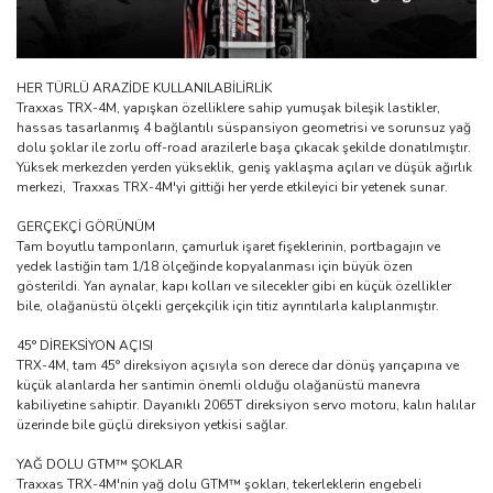
HER TÜRLÜ ARAZİDE KULLANILABİLİRLİK
Traxxas TRX-4M, yapışkan özelliklere sahip yumuşak bileşik lastikler,
hassas tasarlanmış 4 bağlantılı süspansiyon geometrisi ve sorunsuz yağ
dolu şoklar ile zorlu off-road arazilerle başa çıkacak şekilde donatılmıştır.
Yüksek merkezden yerden yükseklik, geniş yaklaşma açıları ve düşük ağırlık
merkezi, Traxxas TRX-4M'yi gittiği her yerde etkileyici bir yetenek sunar.
GERÇEKÇİ GÖRÜNÜM
Tam boyutlu tamponların, çamurluk işaret fişeklerinin, portbagajın ve
yedek lastiğin tam 1/18 ölçeğinde kopyalanması için büyük özen
gösterildi. Yan aynalar, kapı kolları ve silecekler gibi en küçük özellikler
bile, olağanüstü ölçekli gerçekçilik için titiz ayrıntılarla kalıplanmıştır.
45° DİREKSİYON AÇISI
TRX-4M, tam 45° direksiyon açısıyla son derece dar dönüş yarıçapına ve
küçük alanlarda her santimin önemli olduğu olağanüstü manevra
kabiliyetine sahiptir. Dayanıklı 2065T direksiyon servo motoru, kalın halılar
üzerinde bile güçlü direksiyon yetkisi sağlar.
YAĞ DOLU GTM™ ŞOKLAR
Traxxas TRX-4M'nin yağ dolu GTM™ şokları, tekerleklerin engebeli