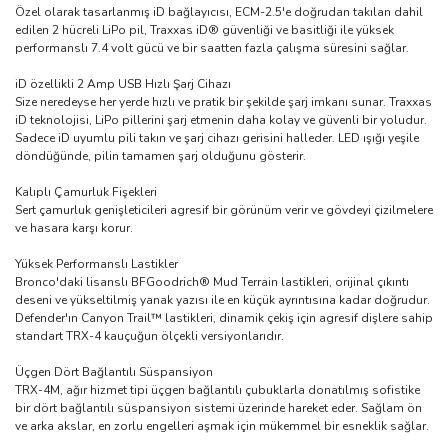
Özel olarak tasarlanmış iD bağlayıcısı, ECM-2.5'e doğrudan takılan dahil
edilen 2 hücreli LiPo pil, Traxxas iD® güvenliği ve basitliği ile yüksek
performanslı 7.4 volt gücü ve bir saatten fazla çalışma süresini sağlar.
iD özellikli 2 Amp USB Hızlı Şarj Cihazı
Size neredeyse her yerde hızlı ve pratik bir şekilde şarj imkanı sunar. Traxxas
iD teknolojisi, LiPo pillerini şarj etmenin daha kolay ve güvenli bir yoludur.
Sadece iD uyumlu pili takın ve şarj cihazı gerisini halleder. LED ışığı yeşile
döndüğünde, pilin tamamen şarj olduğunu gösterir.
Kalıplı Çamurluk Fişekleri
Sert çamurluk genişleticileri agresif bir görünüm verir ve gövdeyi çizilmelere
ve hasara karşı korur.
Yüksek Performanslı Lastikler
Bronco'daki lisanslı BFGoodrich® Mud Terrain lastikleri, orijinal çıkıntı
deseni ve yükseltilmiş yanak yazısı ile en küçük ayrıntısına kadar doğrudur.
Defender'ın Canyon Trail™ lastikleri, dinamik çekiş için agresif dişlere sahip
standart TRX-4 kauçuğun ölçekli versiyonlarıdır.
Üçgen Dört Bağlantılı Süspansiyon
TRX-4M, ağır hizmet tipi üçgen bağlantılı çubuklarla donatılmış sofistike
bir dört bağlantılı süspansiyon sistemi üzerinde hareket eder. Sağlam ön
ve arka akslar, en zorlu engelleri aşmak için mükemmel bir esneklik sağlar.