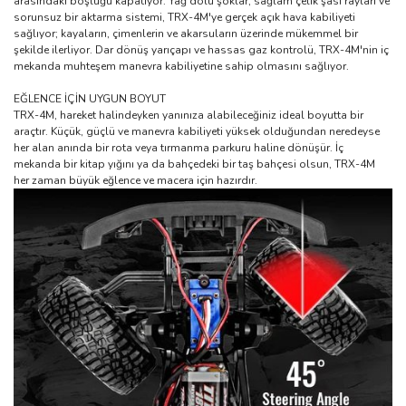
arasındaki boşluğu kapatıyor. Yağ dolu şoklar, sağlam çelik şasi rayları ve
sorunsuz bir aktarma sistemi, TRX-4M'ye gerçek açık hava kabiliyeti
sağlıyor; kayaların, çimenlerin ve akarsuların üzerinde mükemmel bir
şekilde ilerliyor. Dar dönüş yarıçapı ve hassas gaz kontrolü, TRX-4M'nin iç
mekanda muhteşem manevra kabiliyetine sahip olmasını sağlıyor.
EĞLENCE İÇİN UYGUN BOYUT
TRX-4M, hareket halindeyken yanınıza alabileceğiniz ideal boyutta bir
araçtır. Küçük, güçlü ve manevra kabiliyeti yüksek olduğundan neredeyse
her alan anında bir rota veya tırmanma parkuru haline dönüşür. İç
mekanda bir kitap yığını ya da bahçedeki bir taş bahçesi olsun, TRX-4M
her zaman büyük eğlence ve macera için hazırdır.