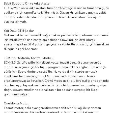
Sabit Spool'lu Ön ve Arka Akslar
TRX-4M'nin ön ve arka aksları, tüm dört tekerleğe kesintisiz tırmanma gücü
sağlamak için spool'larla kilitlenmiştir. Dayanıklı, çelikten yapılmış sabit
hızlı (CV) eklemeler, dar dönüşlerde ön tekerleklerde artan direksiyon
açısına izin verir.
Yağ Dolu GTM Şoklar
Mükemmel bir sızdırmazlık sağlamak ve pürüzsüz bir performans sunmak
için milde çift O-ring contalara sahiptir. Crawling için özel olarak
ayarlanmış olan GTM şokları, gerçekçi ve kontrollü bir sürüş için tümsekleri
düzgün bir şekilde emer.
ECM-2.5 Elektronik Kontrol Modülü
ECM-2.5, 2s LiPo piller için düşük voltaj tespiti özelliği sunar ve sürüş
modlarını seçmek için tek tuşlu programlama imkanı sağlar. Tüm amaçlı
sürüş için Sport Modunu seçebilirsiniz ya da dik inişlerde yumuşak
sürükleme frenlemesi için Trail Modunu tercih edebilirsiniz. Teknik
arazilerde yavaşça ilerlerken, Crawl Modu gaz kolu bırakıldığı anda anında
tam fren uygulayarak sürücülerin ikinci bir tetik hareketi yapmadan geriye
doğru devam etmelerine olanak tanır, bu da daha gerçekçi bir ölçek
görünümü sağlar.
Öne Monte Motor
Titan® motor, asla ayar gerektirmeyen sabit bir dişli ağı ile şanzıman
modülüne güvenli bir şekilde monte edilir. Motorun montaj konumu,