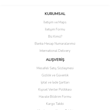
Bu ürüne ilk yorumu siz yapın!
KURUMSAL
İletişim ve Maps
Yorum Yaz
İletişim Formu
Biz Kimiz?
Banka Hesap Numaralarımız
International Delivery
ALIŞVERİŞ
Mesafeli Satış Sözleşmesi
Gizlilik ve Güvenlik
İptal ve İade Şartları
Kişisel Veriler Politikası
Havale Bildirim Formu
Kargo Takibi